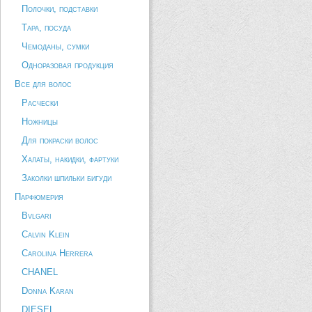
Полочки, подставки
Тара, посуда
Чемоданы, сумки
Одноразовая продукция
Все для волос
Расчески
Ножницы
Для покраски волос
Халаты, накидки, фартуки
Заколки шпильки бигуди
Парфюмерия
Bvlgari
Calvin Klein
Carolina Herrera
CHANEL
Donna Karan
DIESEL