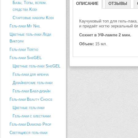
Базы, Топы, вспом.
ОПИСАНИЕ
ОТЗЫВЫ
средства Kodi
Стартовые наборы Kodi
Каучуковый топ для гель-лака
Гель-лаки My Nail
и придаёт ногтю зеркальный б
Цветные гель-лаки Леди
Сохнет в УФ-лампе 2 мин.
Виктори
Объем:
15 мл.
Гель-лаки Tertio
Гель-лаки SheGEL
Цветные гель-лаки SheGEL
Гель-лаки для френча
Дизайнерские гель-лаки
Гель-лаки Бабл-дизайн
Гель-лаки Beauty Choice
Цветные гель-лаки
Гель-лаки с блестками
Гель-лаки Diamond Prof
Светящиеся гель-лаки