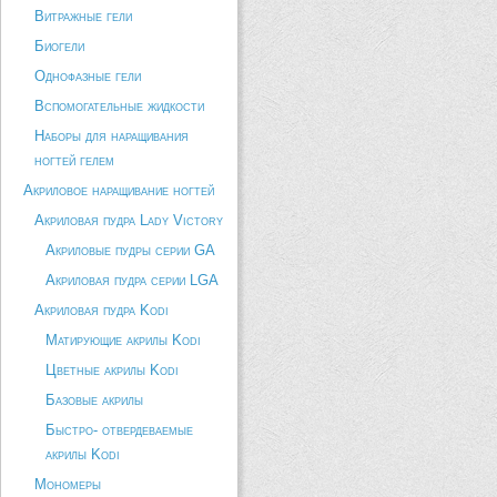
Витражные гели
Биогели
Однофазные гели
Вспомогательные жидкости
Наборы для наращивания
ногтей гелем
Акриловое наращивание ногтей
Акриловая пудра Lady Victory
Акриловые пудры серии GA
Акриловая пудра серии LGA
Акриловая пудра Kodi
Матирующие акрилы Kodi
Цветные акрилы Kodi
Базовые акрилы
Быстро- отвердеваемые
акрилы Kodi
Мономеры