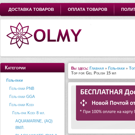
ДОСТАВКА ТОВАРОВ
ОПЛАТА ТОВАРОВ
ПОЛИ
Категории
Вы здесь:
Главная
»
Гель-лаки
»
Топ
Top for Gel Polish 15 мл
Гель-лаки
Гель-лаки PNB
Гель-лаки GGA
Гель-лаки Kodi
Гель-лак Kodi 8 мл.
AQUAMARINE, (AQ)
8МЛ.