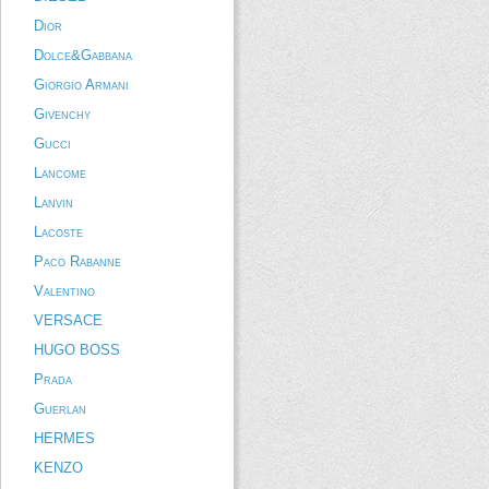
Dior
Dolce&Gabbana
Giorgio Armani
Givenchy
Gucci
Lancome
Lanvin
Lacoste
Paco Rabanne
Valentino
VERSACE
HUGO BOSS
Prada
Guerlan
HERMES
KENZO