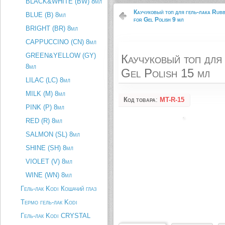
BLACK&WHITE (BW) 8мл
Каучуковый топ для гель-лака Rubb
BLUE (B) 8мл
for Gel Polish 9 мл
BRIGHT (BR) 8мл
CAPPUCCINO (CN) 8мл
GREEN&YELLOW (GY)
Каучуковый топ для
8мл
Gel Polish 15 мл
LILAC (LC) 8мл
MILK (M) 8мл
Код товара
:
MT-R-15
PINK (P) 8мл
RED (R) 8мл
SALMON (SL) 8мл
SHINE (SH) 8мл
VIOLET (V) 8мл
WINE (WN) 8мл
Гель-лак Kodi Кошачий глаз
Термо гель-лак Kodi
Гель-лак Kodi CRYSTAL