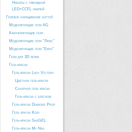
Наборы с гибридной
LED+CCFL лампой
Гелевое наращивание ногтей
Моделирующие гели AG
Камуфлирующие гели
Моделирующие гели "Люкс"
Моделирующие гели "Евро"
Гели для 3D лепки
Гель-краска
Гель-краска Lady Victory
Цветная гель-краска
Сахарная гель краска
Гель-краска с блеском
Гель-краска Diamond Prof
Гель краска Kodi
Гель-краска SheGEL
Гель-краска My Nail