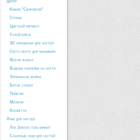
Декор
Камни "Сваровски"
Стразы
Цветной пигмент
Сухой блеск
3D украшения для ногтей
Скотч лента для маникюра
Жатая фольга
Водные наклейки на ногти
Зеркальная втирка
Битое стекло
Пайетки
Меланж
Конфетти
Лаки для ногтей
Лак Jerden гель-эффект
Сахарные лаки для ногтей