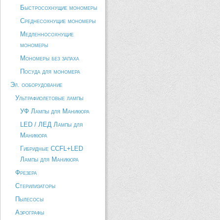
Быстросохнущие мономеры
Среднесохнущие мономеры
Медленносохнущие
мономеры
Мономеры без запаха
Посуда для мономера
Эл. ооборудование
Ультрафиолетовые лампы
УФ Лампы для Маникюра
LED / ЛЕД Лампы для
Маникюра
Гибридные CCFL+LED
Лампы для Маникюра
Фрезера
Стерилизаторы
Пылесосы
Аэрографы