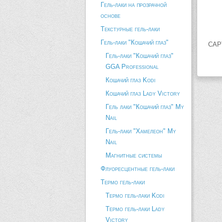
Гель-лаки на прозрачной
основе
Текстурные гель-лаки
Гель-лаки "Кошачий глаз"
CAP
Гель-лаки "Кошачий глаз"
GGA Professional
Кошачий глаз Kodi
Кошачий глаз Lady Victory
Гель лаки "Кошачий глаз" My
Nail
Гель-лаки "Хамелеон" My
Nail
Магнитные системы
Флуоресцентные гель-лаки
Термо гель-лаки
Термо гель-лаки Kodi
Термо гель-лаки Lady
Victory