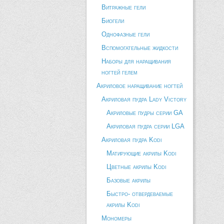
Витражные гели
Биогели
Однофазные гели
Вспомогательные жидкости
Наборы для наращивания
ногтей гелем
Акриловое наращивание ногтей
Акриловая пудра Lady Victory
Акриловые пудры серии GA
Акриловая пудра серии LGA
Акриловая пудра Kodi
Матирующие акрилы Kodi
Цветные акрилы Kodi
Базовые акрилы
Быстро- отвердеваемые
акрилы Kodi
Мономеры