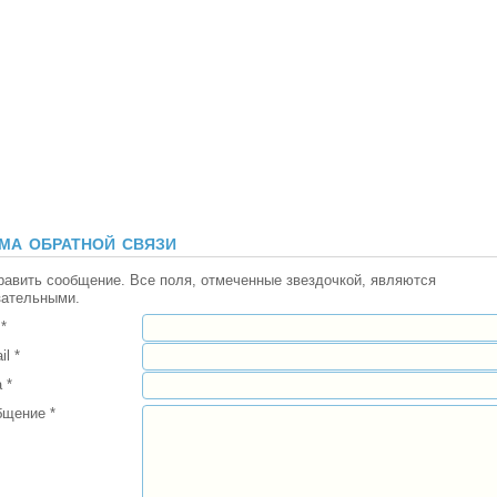
ма обратной связи
равить сообщение. Все поля, отмеченные звездочкой, являются
зательными.
*
il
*
а
*
бщение
*