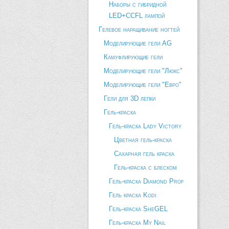
Наборы с гибридной
LED+CCFL лампой
Гелевое наращивание ногтей
Моделирующие гели AG
Камуфлирующие гели
Моделирующие гели "Люкс"
Моделирующие гели "Евро"
Гели для 3D лепки
Гель-краска
Гель-краска Lady Victory
Цветная гель-краска
Сахарная гель краска
Гель-краска с блеском
Гель-краска Diamond Prof
Гель краска Kodi
Гель-краска SheGEL
Гель-краска My Nail