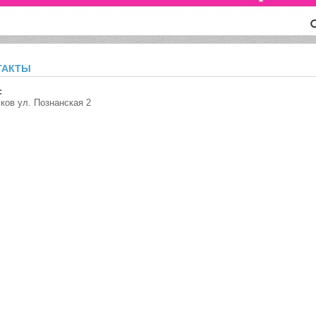
1
такты
:
ьков ул. Познанская 2