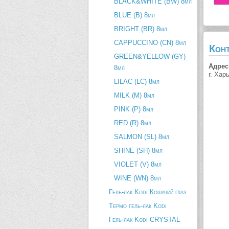
BLACK&WHITE (BW) 8мл
BLUE (B) 8мл
BRIGHT (BR) 8мл
CAPPUCCINO (CN) 8мл
Кон
GREEN&YELLOW (GY)
Адрес
8мл
г. Хар
LILAC (LC) 8мл
MILK (M) 8мл
PINK (P) 8мл
RED (R) 8мл
SALMON (SL) 8мл
SHINE (SH) 8мл
VIOLET (V) 8мл
WINE (WN) 8мл
Гель-лак Kodi Кошачий глаз
Термо гель-лак Kodi
Гель-лак Kodi CRYSTAL