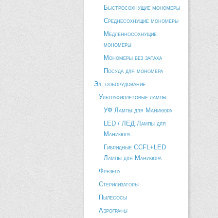
Быстросохнущие мономеры
Среднесохнущие мономеры
Медленносохнущие
мономеры
Мономеры без запаха
Посуда для мономера
Эл. ооборудование
Ультрафиолетовые лампы
УФ Лампы для Маникюра
LED / ЛЕД Лампы для
Маникюра
Гибридные CCFL+LED
Лампы для Маникюра
Фрезера
Стерилизаторы
Пылесосы
Аэрографы