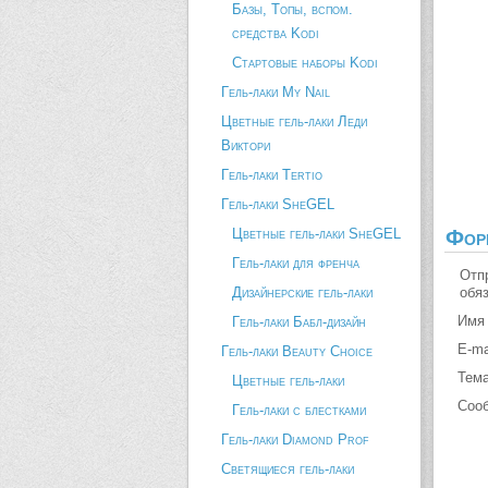
Базы, Топы, вспом.
средства Kodi
Стартовые наборы Kodi
Гель-лаки My Nail
Цветные гель-лаки Леди
Виктори
Гель-лаки Tertio
Гель-лаки SheGEL
Цветные гель-лаки SheGEL
Фор
Гель-лаки для френча
Отп
Дизайнерские гель-лаки
обя
Имя
Гель-лаки Бабл-дизайн
E-ma
Гель-лаки Beauty Choice
Тем
Цветные гель-лаки
Соо
Гель-лаки с блестками
Гель-лаки Diamond Prof
Светящиеся гель-лаки