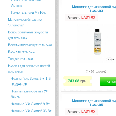
любой акриловой пудрой как «La
Victory
Мономер для акриловой пу
Victory», так и других брендов.
Lady-03
требует применение праймера.
Термо гель-лаки My Nail
Формула,...
Артикул
:
LADY-03
Металлический гель-лак
Описание товара
"Хроматик"
Вспомогательные жидкости
для гель-лака
Восстанавливающие гель-лаки
База для гель-лака
Топ для гель-лака
Наборы для покрытия ногтей
гель-лаком
(4 - 10 голосов)
Наборы Гель-Лаков 5 + 1 В
743.68
грн.
ПОДАРОК
Мономер, характеризующийся
Наборы гель-лаков без УФ
максимальным временем затвер
Лампы
Предназначен исключительно д
Мономер для акриловой пу
наружного применения. Сочетает
Наборы с УФ Лампой 9 Вт.
Lady-05
любой акриловой пудрой как «La
Наборы с УФ Лампой 36 Вт.
Victory», так и других брендов.
Артикул
:
LADY-05
требует применение праймера.