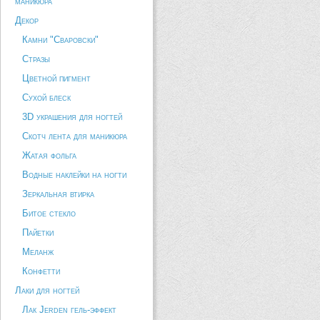
маникюра
Декор
Камни "Сваровски"
Стразы
Цветной пигмент
Сухой блеск
3D украшения для ногтей
Скотч лента для маникюра
Жатая фольга
Водные наклейки на ногти
Зеркальная втирка
Битое стекло
Пайетки
Меланж
Конфетти
Лаки для ногтей
Лак Jerden гель-эффект