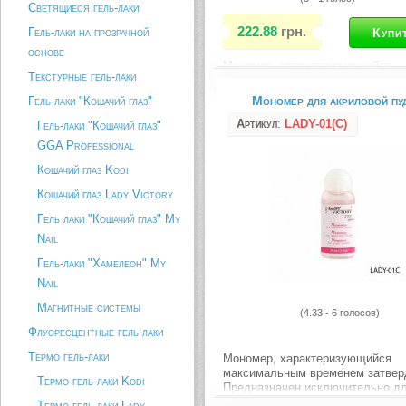
Светящиеся гель-лаки
222.88
грн.
Гель-лаки на прозрачной
основе
Мономер, характеризующийся
Текстурные гель-лаки
максимальным временем затвер
Предназначен исключительно д
Мономер для акриловой пу
Гель-лаки "Кошачий глаз"
наружного применения. Сочетает
любой акриловой пудрой как «La
Артикул
:
LADY-01(C)
Гель-лаки "Кошачий глаз"
Victory», так и других брендов.
GGA Professional
требует применение праймера.
Формула,...
Кошачий глаз Kodi
Кошачий глаз Lady Victory
Описание товара
Гель лаки "Кошачий глаз" My
Nail
Гель-лаки "Хамелеон" My
Nail
Магнитные системы
(4.33 - 6 голосов)
Флуоресцентные гель-лаки
Термо гель-лаки
Мономер, характеризующийся
максимальным временем затвер
Термо гель-лаки Kodi
Предназначен исключительно д
наружного применения. Сочетает
Термо гель-лаки Lady