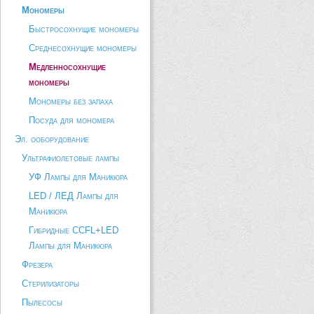
Мономеры
Быстросохнущие мономеры
Среднесохнущие мономеры
Медленносохнущие
мономеры
Мономеры без запаха
Посуда для мономера
Эл. ооборудование
Ультрафиолетовые лампы
УФ Лампы для Маникюра
LED / ЛЕД Лампы для
Маникюра
Гибридные CCFL+LED
Лампы для Маникюра
Фрезера
Стерилизаторы
Пылесосы