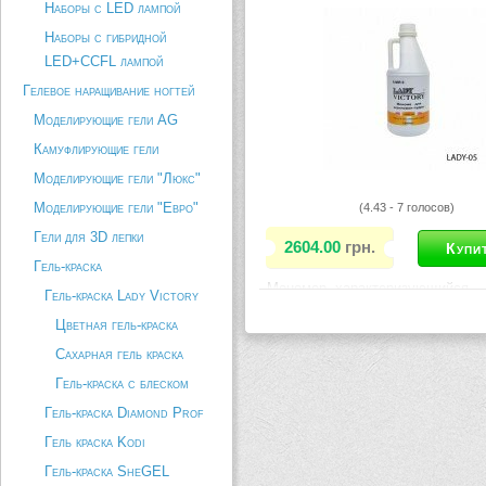
Наборы с LED лампой
Формула,...
Наборы с гибридной
Описание товара
LED+CCFL лампой
Гелевое наращивание ногтей
Моделирующие гели AG
Камуфлирующие гели
Моделирующие гели "Люкс"
Моделирующие гели "Евро"
(4.43 - 7 голосов)
Гели для 3D лепки
2604.00
грн.
Гель-краска
Мономер, характеризующийся
Гель-краска Lady Victory
максимальным временем затвер
Предназначен исключительно д
Цветная гель-краска
наружного применения. Сочетает
Сахарная гель краска
любой акриловой пудрой как «La
Victory», так и других брендов.
Гель-краска с блеском
требует применение праймера.
Формула,...
Гель-краска Diamond Prof
Гель краска Kodi
Описание товара
Гель-краска SheGEL