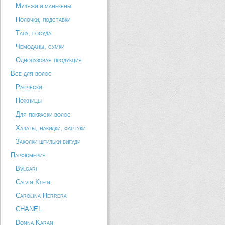
Муляжи и манекены
Полочки, подставки
Тара, посуда
Чемоданы, сумки
Одноразовая продукция
Все для волос
Расчески
Ножницы
Для покраски волос
Халаты, накидки, фартуки
Заколки шпильки бигуди
Парфюмерия
Bvlgari
Calvin Klein
Carolina Herrera
CHANEL
Donna Karan