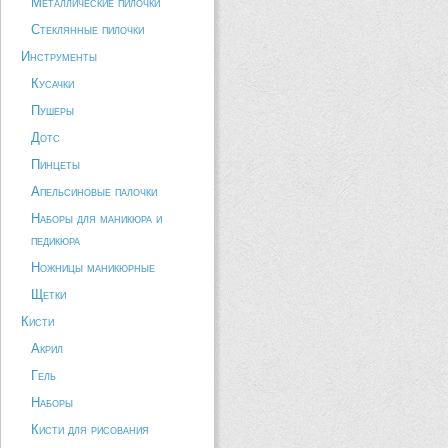
Металлические пилочки
Стеклянные пилочки
Инструменты
Кусачки
Пушеры
Дотс
Пинцеты
Апельсиновые палочки
Наборы для маникюра и
педикюра
Ножницы маникюрные
Щетки
Кисти
Акрил
Гель
Наборы
Кисти для рисования