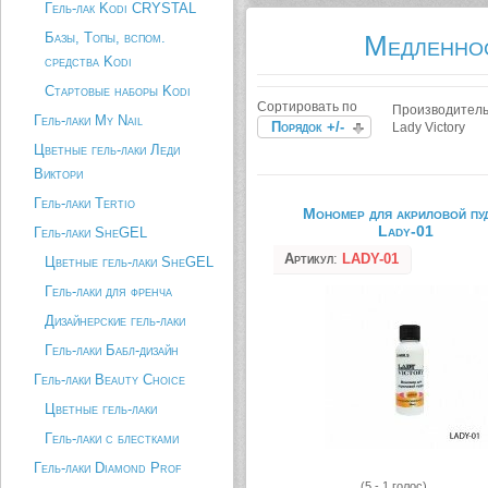
Гель-лак Kodi CRYSTAL
Базы, Топы, вспом.
Медленно
средства Kodi
Стартовые наборы Kodi
Сортировать по
Производитель
Гель-лаки My Nail
Порядок +/-
Lady Victory
Цветные гель-лаки Леди
Виктори
Гель-лаки Tertio
Мономер для акриловой пу
Lady-01
Гель-лаки SheGEL
Артикул
:
LADY-01
Цветные гель-лаки SheGEL
Гель-лаки для френча
Дизайнерские гель-лаки
Гель-лаки Бабл-дизайн
Гель-лаки Beauty Choice
Цветные гель-лаки
Гель-лаки с блестками
Гель-лаки Diamond Prof
(5 - 1 голос)