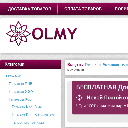
ДОСТАВКА ТОВАРОВ
ОПЛАТА ТОВАРОВ
ПОЛИ
Категории
Вы здесь:
Главная
»
Акриловое нар
мономеры
Гель-лаки
Гель-лаки PNB
Гель-лаки GGA
Гель-лаки Kodi
Гель-лак Kodi 8 мл.
Гель-лак Kodi Кошачий глаз
Термо гель-лак Kodi