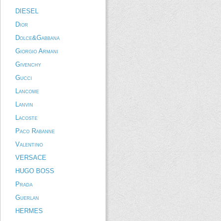
DIESEL
Dior
Dolce&Gabbana
Giorgio Armani
Givenchy
Gucci
Lancome
Lanvin
Lacoste
Paco Rabanne
Valentino
VERSACE
HUGO BOSS
Prada
Guerlan
HERMES