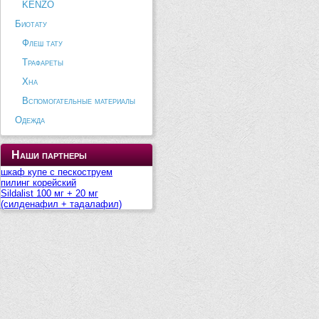
KENZO
Биотату
Флеш тату
Трафареты
Хна
Вспомогательные материалы
Одежда
Наши партнеры
шкаф купе с пескоструем
пилинг корейский
Sildalist 100 мг + 20 мг
(силденафил + тадалафил)