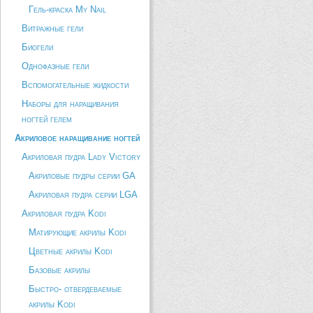
Гель-краска My Nail
Витражные гели
Биогели
Однофазные гели
Вспомогательные жидкости
Наборы для наращивания
ногтей гелем
Акриловое наращивание ногтей
Акриловая пудра Lady Victory
Акриловые пудры серии GA
Акриловая пудра серии LGA
Акриловая пудра Kodi
Матирующие акрилы Kodi
Цветные акрилы Kodi
Базовые акрилы
Быстро- отвердеваемые
акрилы Kodi