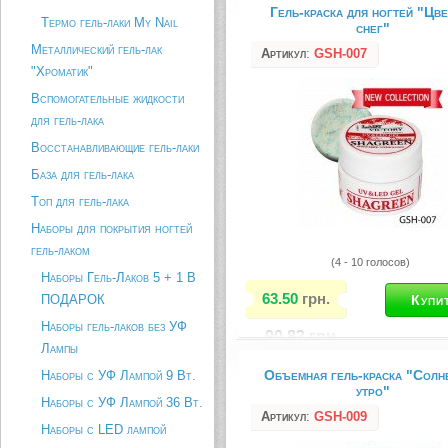
Гель-краска для ногтей "Цв
Сахарный гель используется дл
Термо гель-лаки My Nail
снег"
видов дизайна ногтей при наращ
Идеально подходит для техники
Металлический гель-лак
Артикул
:
GSH-007
модерн, а также используется д
"Хроматик"
улыбки. Нестандартный дизайн н
создает эффект объёма, как к п
Вспомогательные жидкости
аквариум. Сахарный гель...
для гель-лака
Описание товара
Восстанавливающие гель-лаки
База для гель-лака
Топ для гель-лака
Наборы для покрытия ногтей
гель-лаком
(4 - 10 голосов)
Наборы Гель-Лаков 5 + 1 В
63.50
грн.
ПОДАРОК
Наборы гель-лаков без УФ
90.83
грн.
Лампы
Объемная гель-краска "Солн
Наборы с УФ Лампой 9 Вт.
Сахарный гель используется дл
утро"
видов дизайна ногтей при наращ
Наборы с УФ Лампой 36 Вт.
Идеально подходит для техники
Артикул
:
GSH-009
модерн, а также используется д
Наборы с LED лампой
улыбки. Нестандартный дизайн н