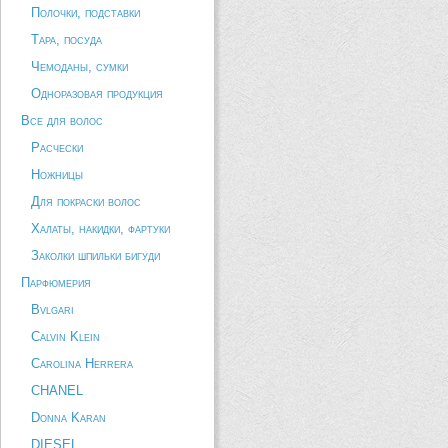
Полочки, подставки
Тара, посуда
Чемоданы, сумки
Одноразовая продукция
Все для волос
Расчески
Ножницы
Для покраски волос
Халаты, накидки, фартуки
Заколки шпильки бигуди
Парфюмерия
Bvlgari
Calvin Klein
Carolina Herrera
CHANEL
Donna Karan
DIESEL