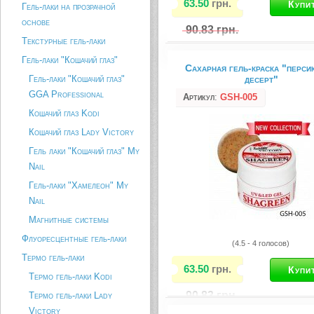
63.50
грн.
Гель-лаки на прозрачной
основе
90.83
грн.
Текстурные гель-лаки
Сахарный гель используется дл
Гель-лаки "Кошачий глаз"
Сахарная гель-краска "перси
видов дизайна ногтей при наращ
Гель-лаки "Кошачий глаз"
десерт"
Идеально подходит для техники
модерн, а также используется д
GGA Professional
Артикул
:
GSH-005
улыбки. Нестандартный дизайн н
Кошачий глаз Kodi
создает эффект объёма, как к п
аквариум. Сахарный гель...
Кошачий глаз Lady Victory
Описание товара
Гель лаки "Кошачий глаз" My
Nail
Гель-лаки "Хамелеон" My
Nail
Магнитные системы
Флуоресцентные гель-лаки
(4.5 - 4 голосов)
Термо гель-лаки
63.50
грн.
Термо гель-лаки Kodi
90.83
грн.
Термо гель-лаки Lady
Victory