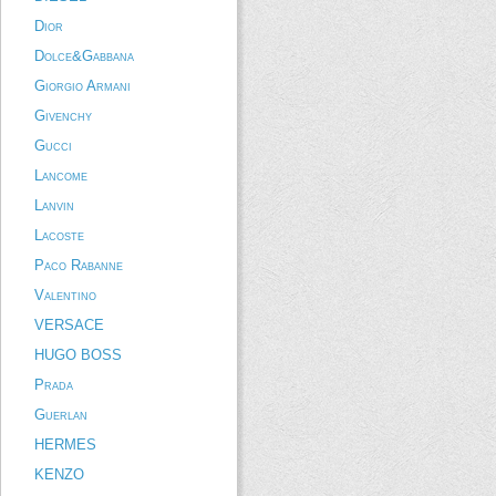
Dior
Dolce&Gabbana
Giorgio Armani
Givenchy
Gucci
Lancome
Lanvin
Lacoste
Paco Rabanne
Valentino
VERSACE
HUGO BOSS
Prada
Guerlan
HERMES
KENZO