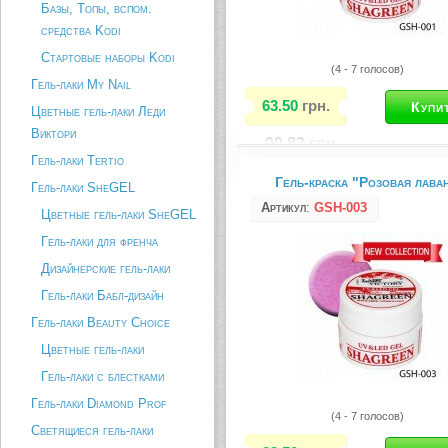
Базы, Топы, вспом.
средства Kodi
Стартовые наборы Kodi
(4 - 7 голосов)
Гель-лаки My Nail
63.50
грн.
Цветные гель-лаки Леди
Виктори
90.83
грн.
Гель-лаки Tertio
Гель-краска "Розовая лава
Сахарный гель используется дл
Гель-лаки SheGEL
видов дизайна ногтей при наращ
Артикул
:
GSH-003
Цветные гель-лаки SheGEL
Идеально подходит для техники
модерн, а также используется д
Гель-лаки для френча
улыбки. Нестандартный дизайн н
создает эффект объёма, как к п
Дизайнерские гель-лаки
аквариум. Сахарный гель...
Гель-лаки Бабл-дизайн
Описание товара
Гель-лаки Beauty Choice
Цветные гель-лаки
Гель-лаки с блестками
Гель-лаки Diamond Prof
(4 - 7 голосов)
Светящиеся гель-лаки