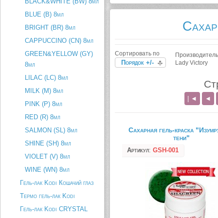
BLACK&WHITE (BW) 8мл
BLUE (B) 8мл
Сахар
BRIGHT (BR) 8мл
CAPPUCCINO (CN) 8мл
GREEN&YELLOW (GY)
Сортировать по
Производитель
Порядок +/-
Lady Victory
8мл
LILAC (LC) 8мл
Ст
MILK (M) 8мл
| ◄
◄
PINK (P) 8мл
RED (R) 8мл
Сахарная гель-краска "Изумр
SALMON (SL) 8мл
тени"
SHINE (SH) 8мл
Артикул
:
GSH-001
VIOLET (V) 8мл
WINE (WN) 8мл
Гель-лак Kodi Кошачий глаз
Термо гель-лак Kodi
Гель-лак Kodi CRYSTAL