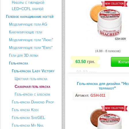
Наборы с гибридной
создает эффект объёма, как к п
аквариум. Сахарный гель...
LED+CCFL лампой
Гелевое наращивание ногтей
Описание товара
Моделирующие гели AG
Камуфлирующие гели
Моделирующие гели "Люкс"
Моделирующие гели "Евро"
(4.88 - 8 голосов)
Гели для 3D лепки
63.50
грн.
Гель-краска
Гель-краска Lady Victory
90.83
грн.
Цветная гель-краска
Гель-краска для дизайна "Н
Сахарный гель используется дл
Сахарная гель краска
терракот"
видов дизайна ногтей при наращ
Идеально подходит для техники
Гель-краска с блеском
Артикул
:
GSH-011
модерн, а также используется д
Гель-краска Diamond Prof
улыбки. Нестандартный дизайн н
создает эффект объёма, как к п
Гель краска Kodi
аквариум. Сахарный гель...
Гель-краска SheGEL
Описание товара
Гель-краска My Nail