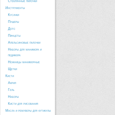
Стеклянные пилочки
Инструменты
Кусачки
Пушеры
Дотс
Пинцеты
Апельсиновые палочки
Наборы для маникюра и
педикюра
Ножницы маникюрные
Щетки
Кисти
Акрил
Гель
Наборы
Кисти для рисования
Масла и ремуверы для кутикулы