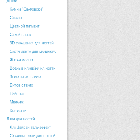
Декор
Камни "Сваровски"
Стразы
Цветной пигмент
Сухой блеск
3D украшения для ногтей
Скотч лента для маникюра
Жатая фольга
Водные наклейки на ногти
Зеркальная втирка
Битое стекло
Пайетки
Меланж
Конфетти
Лаки для ногтей
Лак Jerden гель-эффект
Сахарные лаки для ногтей