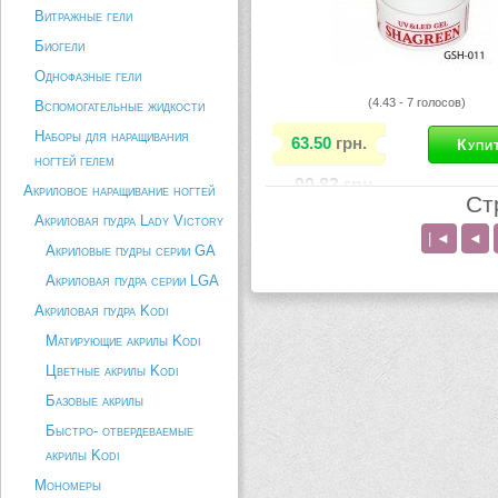
Витражные гели
Биогели
Однофазные гели
(4.43 - 7 голосов)
Вспомогательные жидкости
Наборы для наращивания
63.50
грн.
ногтей гелем
90.83
грн.
Акриловое наращивание ногтей
Ст
Акриловая пудра Lady Victory
Сахарный гель используется дл
| ◄
◄
видов дизайна ногтей при наращ
Акриловые пудры серии GA
Идеально подходит для техники
Акриловая пудра серии LGA
модерн, а также используется д
улыбки. Нестандартный дизайн н
Акриловая пудра Kodi
создает эффект объёма, как к п
аквариум. Сахарный гель...
Матирующие акрилы Kodi
Цветные акрилы Kodi
Описание товара
Базовые акрилы
Быстро- отвердеваемые
акрилы Kodi
Мономеры