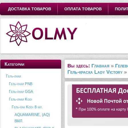
ДОСТАВКА ТОВАРОВ
ОПЛАТА ТОВАРОВ
ПОЛИ
Категории
Вы здесь:
Главная
»
Гелев
Гель-краска Lady Victory
Гель-лаки
Гель-лаки PNB
Гель-лаки GGA
Гель-лаки Kodi
Гель-лак Kodi 8 мл.
AQUAMARINE, (AQ)
8МЛ.