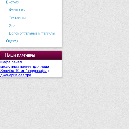
Биотату
Флеш тату
Трафареты
Хна
Вспомогательные материалы
Одежда
Наши партнеры
шафа пенал
кислотный пилинг для лица
Snovitra 10 мг (варденафіл)
дженерик левітра