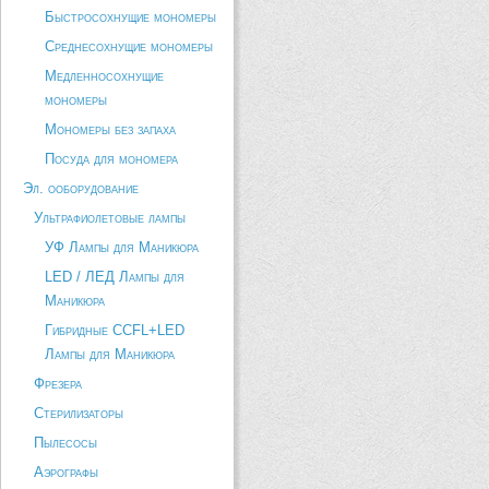
Быстросохнущие мономеры
Среднесохнущие мономеры
Медленносохнущие
мономеры
Мономеры без запаха
Посуда для мономера
Эл. ооборудование
Ультрафиолетовые лампы
УФ Лампы для Маникюра
LED / ЛЕД Лампы для
Маникюра
Гибридные CCFL+LED
Лампы для Маникюра
Фрезера
Стерилизаторы
Пылесосы
Аэрографы