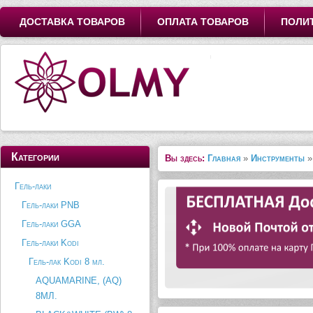
ДОСТАВКА ТОВАРОВ
ОПЛАТА ТОВАРОВ
ПОЛИ
Категории
Вы здесь:
Главная
»
Инструменты
Гель-лаки
Гель-лаки PNB
Гель-лаки GGA
Гель-лаки Kodi
Гель-лак Kodi 8 мл.
AQUAMARINE, (AQ)
8МЛ.