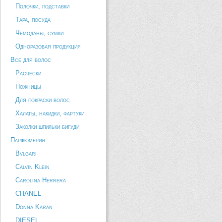
Полочки, подставки
Тара, посуда
Чемоданы, сумки
Одноразовая продукция
Все для волос
Расчески
Ножницы
Для покраски волос
Халаты, накидки, фартуки
Заколки шпильки бигуди
Парфюмерия
Bvlgari
Calvin Klein
Carolina Herrera
CHANEL
Donna Karan
DIESEL