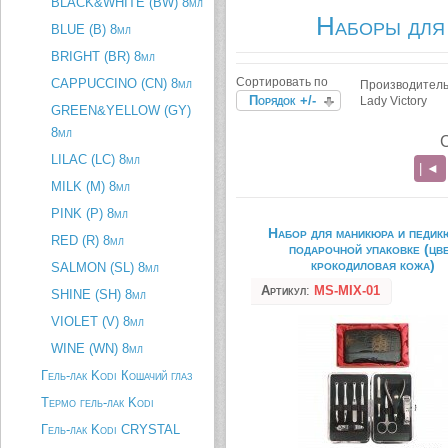
BLACK&WHITE (BW) 8мл
Наборы для
BLUE (B) 8мл
BRIGHT (BR) 8мл
Сортировать по
CAPPUCCINO (CN) 8мл
Производитель
Порядок +/-
Lady Victory
GREEN&YELLOW (GY)
8мл
LILAC (LC) 8мл
| ◄
MILK (M) 8мл
PINK (P) 8мл
Набор для маникюра и педик
RED (R) 8мл
подарочной упаковке (цв
крокодиловая кожа)
SALMON (SL) 8мл
Артикул
:
MS-MIX-01
SHINE (SH) 8мл
VIOLET (V) 8мл
WINE (WN) 8мл
Гель-лак Kodi Кошачий глаз
Термо гель-лак Kodi
Гель-лак Kodi CRYSTAL