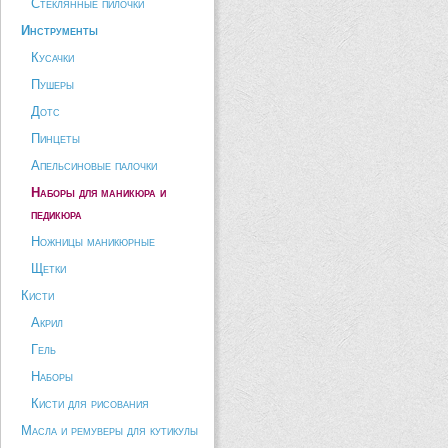
Стеклянные пилочки
Инструменты
Кусачки
Пушеры
Дотс
Пинцеты
Апельсиновые палочки
Наборы для маникюра и
педикюра
Ножницы маникюрные
Щетки
Кисти
Акрил
Гель
Наборы
Кисти для рисования
Масла и ремуверы для кутикулы