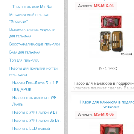
книпсера для ногтей.
Артикул
:
MS-MIX-04
Термо гель-лаки My Nail
Описание товара
Металлический гель-лак
"Хроматик"
Вспомогательные жидкости
для гель-лака
Восстанавливающие гель-лаки
База для гель-лака
Топ для гель-лака
Наборы для покрытия ногтей
(5 - 1 голос)
гель-лаком
Наборы Гель-Лаков 5 + 1 В
Набор для маникюра в подарочн
упаковке поможет сделать Ваши
ПОДАРОК
безупречными. Помните, руки - 
Наборы гель-лаков без УФ
визитная карточка. С помощью
Набор для маникюра в подар
инструментов, входящих в набор
Лампы
упаковке
сможете всегда содержать свои 
ногти в порядке, они будут выгля
Наборы с УФ Лампой 9 Вт.
Артикул
:
MS-MIX-06
Наборы с УФ Лампой 36 Вт.
Описание товара
Наборы с LED лампой