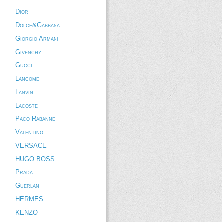
Dior
Dolce&Gabbana
Giorgio Armani
Givenchy
Gucci
Lancome
Lanvin
Lacoste
Paco Rabanne
Valentino
VERSACE
HUGO BOSS
Prada
Guerlan
HERMES
KENZO