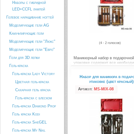
Наборы с гибридной
LED+CCFL лампой
Гелевое наращивание ногтей
Моделирующие гели AG
Камуфлирующие гели
Моделирующие гели "Люкс"
(4 - 2 голосов)
Моделирующие гели "Евро"
Гели для 3D лепки
Маникюрный набор в подарочно
упаковке содержит все необход
Гель-краска
инструменты для безупречного
маникюра и педикюра. В набор в
Гель-краска Lady Victory
Набор для маникюра в подар
пилочка для ногтей – пушер – т
упаковке (цвет красный)
Цветная гель-краска
косметологическая лопатка – кн
маникюрные ножницы – пинцет 
Артикул
:
MS-MIX-08
Сахарная гель краска
бровей.
Гель-краска с блеском
Описание товара
Гель-краска Diamond Prof
Гель краска Kodi
Гель-краска SheGEL
Гель-краска My Nail