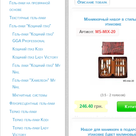
Описание товара
Гель-лаки на прозрачной
основе
Текстурные гель-лаки
Маникюрный набор в стиль
упаковке
Гель-лаки "Кошачий глаз"
Артикул
:
MS-MIX-20
Гель-лаки "Кошачий глаз"
GGA Professional
Кошачий глаз Kodi
Кошачий глаз Lady Victory
Гель лаки "Кошачий глаз" My
Nail
Гель-лаки "Хамелеон" My
Nail
Магнитные системы
(3.5 - 2 голосов)
Флуоресцентные гель-лаки
246.40
грн.
Термо гель-лаки
Маникюрный набор в стильной у
Термо гель-лаки Kodi
В набор входит: 2 пушера, трим
пилка для ногтей, пинцет для ко
Термо гель-лаки Lady
Набор для маникюра в подар
бровей, ножницы маникюрные, 2
упаковке (цвет малиновы
Victory