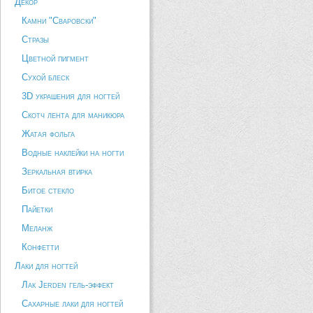
Декор
Камни "Сваровски"
Стразы
Цветной пигмент
Сухой блеск
3D украшения для ногтей
Скотч лента для маникюра
Жатая фольга
Водные наклейки на ногти
Зеркальная втирка
Битое стекло
Пайетки
Меланж
Конфетти
Лаки для ногтей
Лак Jerden гель-эффект
Сахарные лаки для ногтей