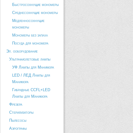
Быстросохнущие мономеры
Среднесохнущие мономеры
Медленносохнущие
мономеры
Мономеры без запаха
Посуда для мономера
Эл. ооборудование
Ультрафиолетовые лампы
УФ Лампы для Маникюра
LED / ЛЕД Лампы для
Маникюра
Гибридные CCFL+LED
Лампы для Маникюра
Фрезера
Стерилизаторы
Пылесосы
Аэрографы