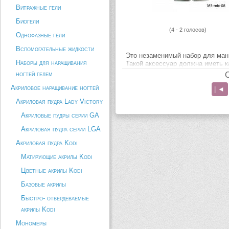
Витражные гели
Биогели
(4 - 2 голосов)
Однофазные гели
Вспомогательные жидкости
Это незаменимый набор для ман
Наборы для наращивания
Такой аксессуар должна иметь 
женщина. Укомплектован в крас
ногтей гелем
стильный футляр. Изготовлен из
Акриловое наращивание ногтей
качественных материалов. Все
| ◄
инструменты готовы к эксплуата
Акриловая пудра Lady Victory
набор входят: металлическая п
1 шт;...
Акриловые пудры серии GA
Акриловая пудра серии LGA
Описание товара
Акриловая пудра Kodi
Матирующие акрилы Kodi
Цветные акрилы Kodi
Базовые акрилы
Быстро- отвердеваемые
акрилы Kodi
Мономеры