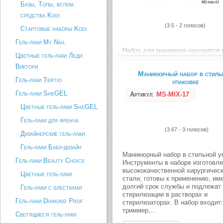
Базы, Топы, вспом.
средства Kodi
(3.5 - 2 голосов)
Стартовые наборы Kodi
Гель-лаки My Nail
Набор для маникюра находится 
Цветные гель-лаки Леди
удобном футляре из кожезамени
Виктори
Все инструменты в наборе изго
Маникюрный набор в стиль
из высококачественной нержав
Гель-лаки Tertio
упаковке
стали, подлежат дезинфекции в
растворах и стерилизаторах. В 
Гель-лаки SheGEL
Артикул
:
MS-MIX-17
входят: – пушер - 1 шт – триммер
–...
Цветные гель-лаки SheGEL
Гель-лаки для френча
Описание товара
(3.67 - 3 голосов)
Дизайнерские гель-лаки
Гель-лаки Бабл-дизайн
Маникюрный набор в стильной у
Гель-лаки Beauty Choice
Инструменты в наборе изготовле
высококачественной хирургичес
Цветные гель-лаки
стали, готовы к применению, им
долгий срок службы и подлежат
Гель-лаки с блестками
стерилизации в растворах и
Гель-лаки Diamond Prof
стерилизаторах. В набор входит
триммер,...
Светящиеся гель-лаки