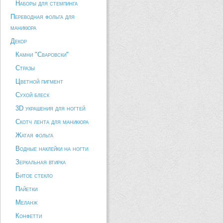
Наборы для стемпинга
Переводная фольга для
маникюра
Декор
Камни "Сваровски"
Стразы
Цветной пигмент
Сухой блеск
3D украшения для ногтей
Скотч лента для маникюра
Жатая фольга
Водные наклейки на ногти
Зеркальная втирка
Битое стекло
Пайетки
Меланж
Конфетти