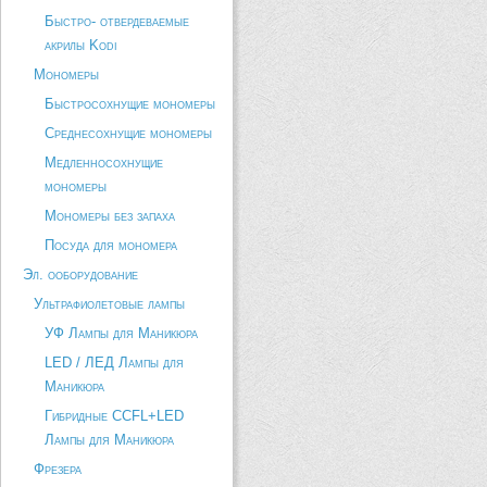
Быстро- отвердеваемые
акрилы Kodi
Мономеры
Быстросохнущие мономеры
Среднесохнущие мономеры
Медленносохнущие
мономеры
Мономеры без запаха
Посуда для мономера
Эл. ооборудование
Ультрафиолетовые лампы
УФ Лампы для Маникюра
LED / ЛЕД Лампы для
Маникюра
Гибридные CCFL+LED
Лампы для Маникюра
Фрезера