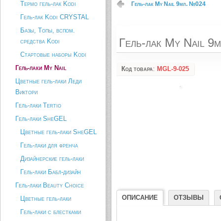
Термо гель-лак Kodi
Гель-лак My Nail 9мл. №024
Гель-лак Kodi CRYSTAL
Базы, Топы, вспом.
Гель-лак My Nail 9
средства Kodi
Стартовые наборы Kodi
Гель-лаки My Nail
Код товара
:
MGL-9-025
Цветные гель-лаки Леди
Виктори
Гель-лаки Tertio
Гель-лаки SheGEL
Цветные гель-лаки SheGEL
Гель-лаки для френча
Дизайнерские гель-лаки
Гель-лаки Бабл-дизайн
Гель-лаки Beauty Choice
ОПИСАНИЕ
ОТЗЫВЫ
Цветные гель-лаки
Гель-лаки с блестками