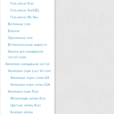
Гель краска Kodi
Гель-краска SheGEL
Гель-краска My Nail
Витражные гели
Биогели
Однофазные гели
Вспомогательные жидкости
Наборы для наращивания
ногтей гелем
Акриловое наращивание ногтей
Акриловая пудра Lady Victory
Акриловые пудры серии GA
Акриловая пудра серии LGA
Акриловая пудра Kodi
Матирующие акрилы Kodi
Цветные акрилы Kodi
Базовые акрилы