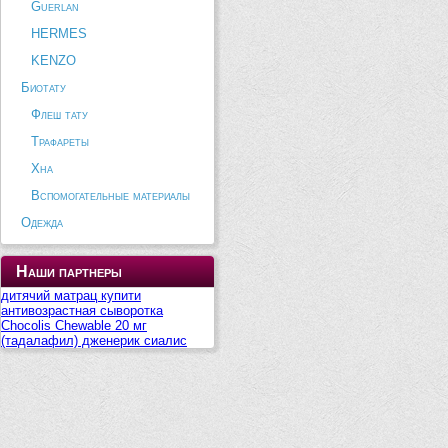
Guerlan
HERMES
KENZO
Биотату
Флеш тату
Трафареты
Хна
Вспомогательные материалы
Одежда
Наши партнеры
дитячий матрац купити
антивозрастная сыворотка
Chocolis Chewable 20 мг
(тадалафил) дженерик сиалис