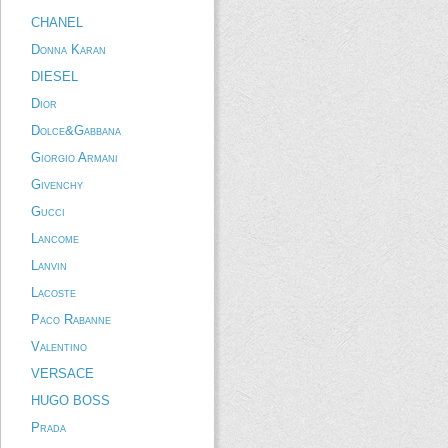
CHANEL
Donna Karan
DIESEL
Dior
Dolce&Gabbana
Giorgio Armani
Givenchy
Gucci
Lancome
Lanvin
Lacoste
Paco Rabanne
Valentino
VERSACE
HUGO BOSS
Prada