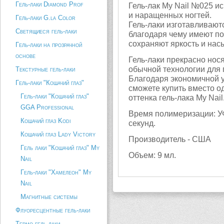
Гель-лаки Diamond Prof
Гель-лак My Nail №025 и
и наращенных ногтей.
Гель-лаки G.la Color
Гель-лаки изготавливаютс
Светящиеся гель-лаки
благодаря чему имеют по
сохраняют яркость и нас
Гель-лаки на прозрачной
основе
Гель-лаки прекрасно нося
обычной технологии для г
Текстурные гель-лаки
Благодаря экономичной 
Гель-лаки "Кошачий глаз"
сможете купить вместо о
Гель-лаки "Кошачий глаз"
оттенка гель-лака My Nail
GGA Professional
Время полимеризации: УФ
Кошачий глаз Kodi
секунд.
Кошачий глаз Lady Victory
Производитель - США
Гель лаки "Кошачий глаз" My
Объем: 9 мл.
Nail
Гель-лаки "Хамелеон" My
Nail
Магнитные системы
Флуоресцентные гель-лаки
Термо гель-лаки