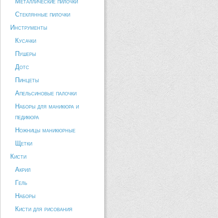
Металлические пилочки
Стеклянные пилочки
Инструменты
Кусачки
Пушеры
Дотс
Пинцеты
Апельсиновые палочки
Наборы для маникюра и
педикюра
Ножницы маникюрные
Щетки
Кисти
Акрил
Гель
Наборы
Кисти для рисования