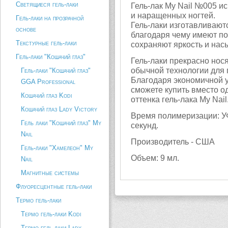
Светящиеся гель-лаки
Гель-лак My Nail №005 и
и наращенных ногтей.
Гель-лаки на прозрачной
Гель-лаки изготавливаютс
основе
благодаря чему имеют по
Текстурные гель-лаки
сохраняют яркость и нас
Гель-лаки "Кошачий глаз"
Гель-лаки прекрасно нося
обычной технологии для г
Гель-лаки "Кошачий глаз"
Благодаря экономичной 
GGA Professional
сможете купить вместо о
Кошачий глаз Kodi
оттенка гель-лака My Nail
Кошачий глаз Lady Victory
Время полимеризации: УФ
Гель лаки "Кошачий глаз" My
секунд.
Nail
Производитель - США
Гель-лаки "Хамелеон" My
Объем: 9 мл.
Nail
Магнитные системы
Флуоресцентные гель-лаки
Термо гель-лаки
Термо гель-лаки Kodi
Термо гель-лаки Lady