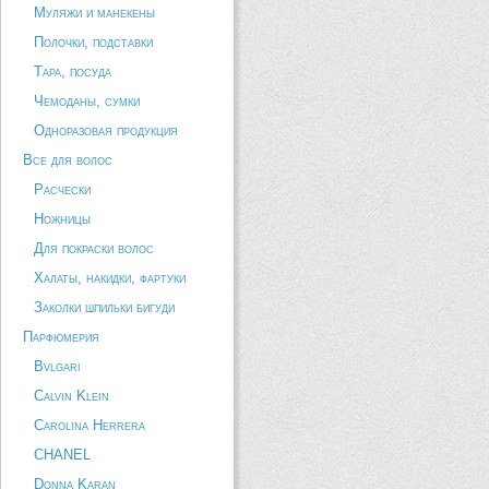
Муляжи и манекены
Полочки, подставки
Тара, посуда
Чемоданы, сумки
Одноразовая продукция
Все для волос
Расчески
Ножницы
Для покраски волос
Халаты, накидки, фартуки
Заколки шпильки бигуди
Парфюмерия
Bvlgari
Calvin Klein
Carolina Herrera
CHANEL
Donna Karan