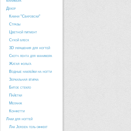
маникюра
Декор
Камни "Сваровски"
Стразы
Цветной пигмент
Сухой блеск
3D украшения для ногтей
Скотч лента для маникюра
Жатая фольга
Водные наклейки на ногти
Зеркальная втирка
Битое стекло
Пайетки
Меланж
Конфетти
Лаки для ногтей
Лак Jerden гель-эффект