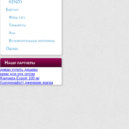
KENZO
Биотату
Флеш тату
Трафареты
Хна
Вспомогательные материалы
Одежда
Наши партнеры
диван купить дешево
крем для рук оптом
Kamagra Export 100 мг
(силденафіл) дженерик віагра