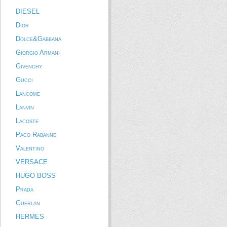
DIESEL
Dior
Dolce&Gabbana
Giorgio Armani
Givenchy
Gucci
Lancome
Lanvin
Lacoste
Paco Rabanne
Valentino
VERSACE
HUGO BOSS
Prada
Guerlan
HERMES