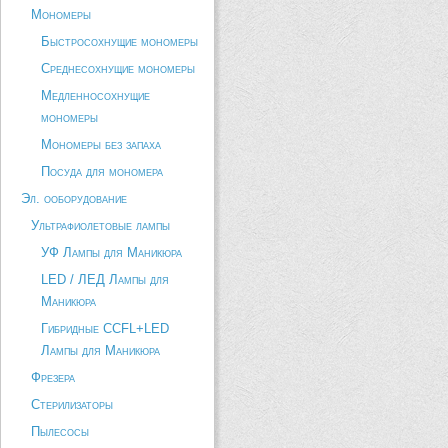
Мономеры
Быстросохнущие мономеры
Среднесохнущие мономеры
Медленносохнущие
мономеры
Мономеры без запаха
Посуда для мономера
Эл. ооборудование
Ультрафиолетовые лампы
УФ Лампы для Маникюра
LED / ЛЕД Лампы для
Маникюра
Гибридные CCFL+LED
Лампы для Маникюра
Фрезера
Стерилизаторы
Пылесосы