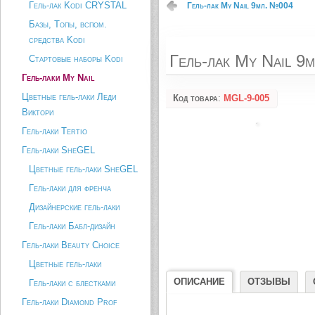
Гель-лак Kodi CRYSTAL
Гель-лак My Nail 9мл. №004
Базы, Топы, вспом.
средства Kodi
Гель-лак My Nail 9
Стартовые наборы Kodi
Гель-лаки My Nail
Цветные гель-лаки Леди
Код товара
:
MGL-9-005
Виктори
Гель-лаки Tertio
Гель-лаки SheGEL
Цветные гель-лаки SheGEL
Гель-лаки для френча
Дизайнерские гель-лаки
Гель-лаки Бабл-дизайн
Гель-лаки Beauty Choice
Цветные гель-лаки
ОПИСАНИЕ
ОТЗЫВЫ
Гель-лаки с блестками
Гель-лаки Diamond Prof