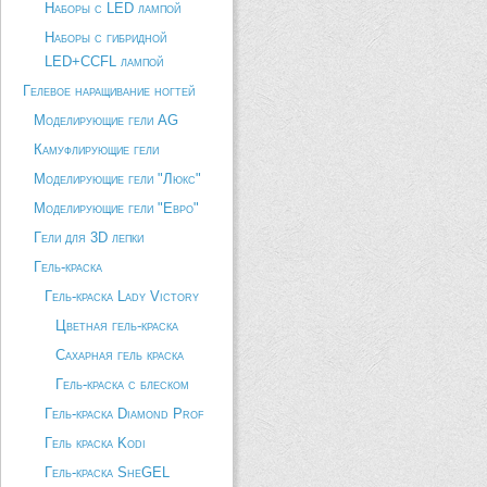
Наборы с LED лампой
Наборы с гибридной
LED+CCFL лампой
Гелевое наращивание ногтей
Моделирующие гели AG
Камуфлирующие гели
Моделирующие гели "Люкс"
Моделирующие гели "Евро"
Гели для 3D лепки
Гель-краска
Гель-краска Lady Victory
Цветная гель-краска
Сахарная гель краска
Гель-краска с блеском
Гель-краска Diamond Prof
Гель краска Kodi
Гель-краска SheGEL