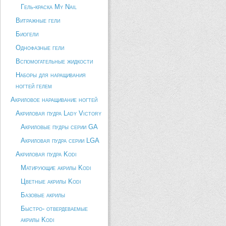
Гель-краска My Nail
Витражные гели
Биогели
Однофазные гели
Вспомогательные жидкости
Наборы для наращивания
ногтей гелем
Акриловое наращивание ногтей
Акриловая пудра Lady Victory
Акриловые пудры серии GA
Акриловая пудра серии LGA
Акриловая пудра Kodi
Матирующие акрилы Kodi
Цветные акрилы Kodi
Базовые акрилы
Быстро- отвердеваемые
акрилы Kodi