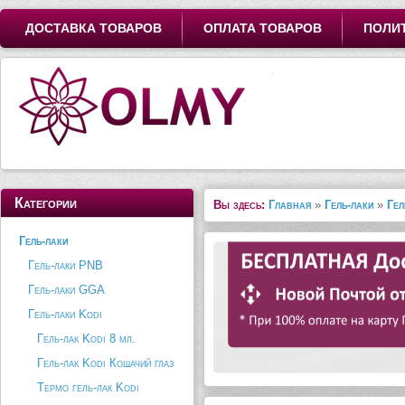
ДОСТАВКА ТОВАРОВ
ОПЛАТА ТОВАРОВ
ПОЛИ
Категории
Вы здесь:
Главная
»
Гель-лаки
»
Гел
Гель-лаки
Гель-лаки PNB
Гель-лаки GGA
Гель-лаки Kodi
Гель-лак Kodi 8 мл.
Гель-лак Kodi Кошачий глаз
Термо гель-лак Kodi