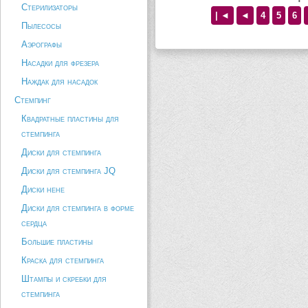
Стерилизаторы
| ◄
◄
4
5
6
Пылесосы
Аэрографы
Насадки для фрезера
Наждак для насадок
Стемпинг
Квадратные пластины для
стемпинга
Диски для стемпинга
Диски для стемпинга JQ
Диски hehe
Диски для стемпинга в форме
сердца
Большие пластины
Краска для стемпинга
Штампы и скребки для
стемпинга