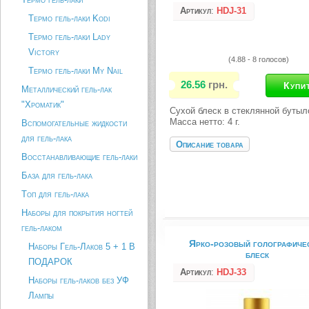
Артикул
:
HDJ-31
Термо гель-лаки Kodi
Термо гель-лаки Lady
Victory
(4.88 - 8 голосов)
Термо гель-лаки My Nail
26.56
грн.
Металлический гель-лак
"Хроматик"
Сухой блеск в стеклянной бутыл
Масса нетто: 4 г.
Вспомогательные жидкости
для гель-лака
Описание товара
Восстанавливающие гель-лаки
База для гель-лака
Топ для гель-лака
Наборы для покрытия ногтей
гель-лаком
Ярко-розовый голографиче
Наборы Гель-Лаков 5 + 1 В
блеск
ПОДАРОК
Артикул
:
HDJ-33
Наборы гель-лаков без УФ
Лампы