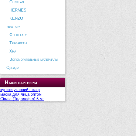
Guerlan
HERMES
KENZO
Биотату
Флеш тату
Трафареты
Хна
Вспомогательные материалы
Одежда
Наши партнеры
купити угловий шкаф
маска для лица оптом
Сіаліс (Тадалафіл) 5 мг