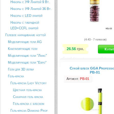
Наборы с УФ Лампой 9 Вт.
Наборы с УФ Лампой 36 Вт.
Наборы с LED лампой
Наборы с гибридной
LED+CCFL лампой
Гелевое наращивание ногтей
(4.43 - 7 голосов)
Моделирующие гели AG
26.56
грн.
Камуфлирующие гели
Моделирующие гели "Люкс"
Сухой блеск в стеклянной бутыл
Моделирующие гели "Евро"
Масса нетто: 4 г.
Сухой блеск GGA Professi
Гели для 3D лепки
Описание товара
PB-01
Гель-краска
Артикул
:
PB-01
Гель-краска Lady Victory
Цветная гель-краска
Сахарная гель краска
Гель-краска с блеском
Гель-краска Diamond Prof