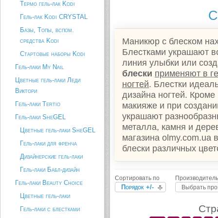
Термо гель-лак Kodi
С
Гель-лак Kodi CRYSTAL
Базы, Топы, вспом.
Маникюр с блеском нах
средства Kodi
Блестками украшают вс
Стартовые наборы Kodi
линия улыбки или соз
Гель-лаки My Nail
блески
применяют в г
Цветные гель-лаки Леди
ногтей
. Блестки идеал
Виктори
дизайна ногтей. Кроме
Гель-лаки Tertio
макияже и при создани
украшают разнообразны
Гель-лаки SheGEL
металла, камня и дерев
Цветные гель-лаки SheGEL
магазина olmy.com.ua 
Гель-лаки для френча
блески различных цвет
Дизайнерские гель-лаки
Гель-лаки Бабл-дизайн
Сортировать по
Производитель
Гель-лаки Beauty Choice
Порядок +/-
Выбрать про
Цветные гель-лаки
Стр
Гель-лаки с блестками