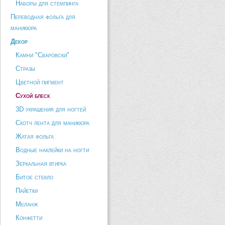
Наборы для стемпинга
Переводная фольга для
маникюра
Декор
Камни "Сваровски"
Стразы
Цветной пигмент
Сухой блеск
3D украшения для ногтей
Скотч лента для маникюра
Жатая фольга
Водные наклейки на ногти
Зеркальная втирка
Битое стекло
Пайетки
Меланж
Конфетти