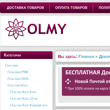
ДОСТАВКА ТОВАРОВ
ОПЛАТА ТОВАРОВ
ПОЛИ
Категории
Вы здесь:
Главная
»
Декор
Гель-лаки
Гель-лаки PNB
Гель-лаки GGA
Гель-лаки Kodi
Гель-лак Kodi 8 мл.
Гель-лак Kodi 12 мл.
Гель-лак Kodi Кошачий глаз