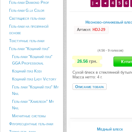
Гель-лаки Diamond Prof
| ◄
◄
4
5
6
Гель-лаки G.la Color
Светящиеся гель-лаки
Неоново-оранжевый бле
Гель-лаки на прозрачной
Артикул
:
HDJ-29
основе
Текстурные гель-лаки
Гель-лаки "Кошачий глаз"
(4.56 - 9 голосов)
Гель-лаки "Кошачий глаз"
26.56
грн.
GGA Professional
Кошачий глаз Kodi
Сухой блеск в стеклянной бутыл
Масса нетто: 4 г.
Кошачий глаз Lady Victory
Описание товара
Гель лаки "Кошачий глаз" My
Nail
Гель-лаки "Хамелеон" My
Nail
Магнитные системы
Флуоресцентные гель-лаки
Медный блеск
Термо гель-лаки