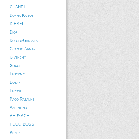
CHANEL
Donna Karan
DIESEL
Dior
Dolce&Gabbana
Giorgio Armani
Givenchy
Gucci
Lancome
Lanvin
Lacoste
Paco Rabanne
Valentino
VERSACE
HUGO BOSS
Prada