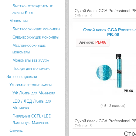
Быстро- отвердеваемые
Сухой блеск GGA Professional P
акрилы Kodi
Объем: 8г.
Мономеры
Описание товара
Быстросохнущие мономеры
Сухой блеск GGA Professi
PB-06
Среднесохнущие мономеры
Артикул
:
PB-06
Медленносохнущие
мономеры
Мономеры без запаха
Посуда для мономера
Эл. ооборудование
Ультрафиолетовые лампы
УФ Лампы для Маникюра
LED / ЛЕД Лампы для
(4.5 - 2 голосов)
Маникюра
Гибридные CCFL+LED
Сухой блеск GGA Professional P
Лампы для Маникюра
Объем: 8г.
Фрезера
Стр
Описание товара