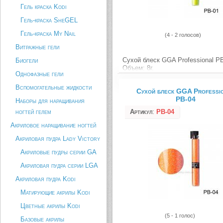
Гель краска Kodi
Гель-краска SheGEL
Гель-краска My Nail
(4 - 2 голосов)
Витражные гели
Сухой блеск GGA Professional P
Биогели
Объем: 8г.
Однофазные гели
Описание товара
Вспомогательные жидкости
Сухой блеск GGA Professi
PB-04
Наборы для наращивания
ногтей гелем
Артикул
:
PB-04
Акриловое наращивание ногтей
Акриловая пудра Lady Victory
Акриловые пудры серии GA
Акриловая пудра серии LGA
Акриловая пудра Kodi
Матирующие акрилы Kodi
Цветные акрилы Kodi
(5 - 1 голос)
Базовые акрилы