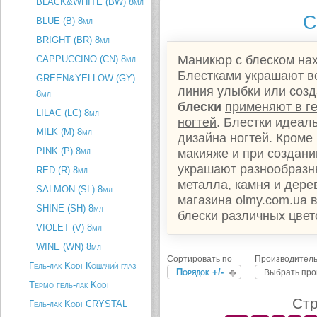
BLACK&WHITE (BW) 8мл
С
BLUE (B) 8мл
BRIGHT (BR) 8мл
Маникюр с блеском нах
CAPPUCCINO (CN) 8мл
Блестками украшают вс
GREEN&YELLOW (GY)
линия улыбки или соз
8мл
блески
применяют в г
LILAC (LC) 8мл
ногтей
. Блестки идеал
MILK (M) 8мл
дизайна ногтей. Кроме
PINK (P) 8мл
макияже и при создани
украшают разнообразны
RED (R) 8мл
металла, камня и дерев
SALMON (SL) 8мл
магазина olmy.com.ua 
SHINE (SH) 8мл
блески различных цвет
VIOLET (V) 8мл
WINE (WN) 8мл
Сортировать по
Производитель
Гель-лак Kodi Кошачий глаз
Порядок +/-
Выбрать про
Термо гель-лак Kodi
Стр
Гель-лак Kodi CRYSTAL