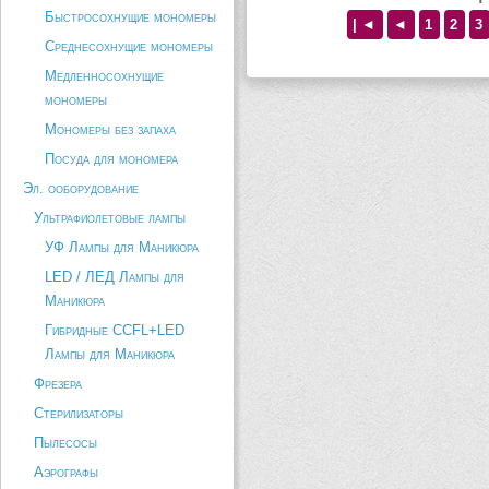
декорировании французского ма
Быстросохнущие мономеры
Сочетается с натуральными цве
| ◄
◄
1
2
3
лака. Сияние этого блеска помо
Среднесохнущие мономеры
привлечь внимание всех окруж
Медленносохнущие
к...
мономеры
Описание товара
Мономеры без запаха
Посуда для мономера
Эл. ооборудование
Ультрафиолетовые лампы
УФ Лампы для Маникюра
LED / ЛЕД Лампы для
Маникюра
Гибридные CCFL+LED
Лампы для Маникюра
Фрезера
Стерилизаторы
Пылесосы
Аэрографы