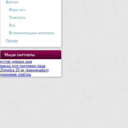
Биотату
Флеш тату
Трафареты
Хна
Вспомогательные материалы
Одежда
Наши партнеры
кутові дивани ціни
маска для подтяжки лица
Zhewitra 20 мг (варденафіл)
дженерик левітра