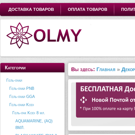
ДОСТАВКА ТОВАРОВ
ОПЛАТА ТОВАРОВ
ПОЛИ
Категории
Вы здесь:
Главная
»
Декор
Гель-лаки
Гель-лаки PNB
Гель-лаки GGA
Гель-лаки Kodi
Гель-лак Kodi 8 мл.
AQUAMARINE, (AQ)
8МЛ.