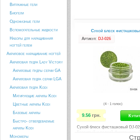
Витражные гели
Биогели
Однофазные гели
Вспомогательные жидкости
Сухой блеск фисташковы
Наборы для наращивания
Артикул
:
DJ-026
ногтей гелем
Акриловое наращивание ногтей
Акриловая пудра Lady Victory
Акриловые пудры серии GA
Акриловая пудра серии LGA
Акриловая пудра Kodi
Матирующие акрилы Kodi
Цветные акрилы Kodi
(4 - 1 голос)
Базовые акрилы
9.56
грн.
Быстро- отвердеваемые
Сухой блеск фисташковый DJ-02
акрилы Kodi
Красивый и редкий фисташковый
Стр
Мономеры
блесток превосходно смотрится 