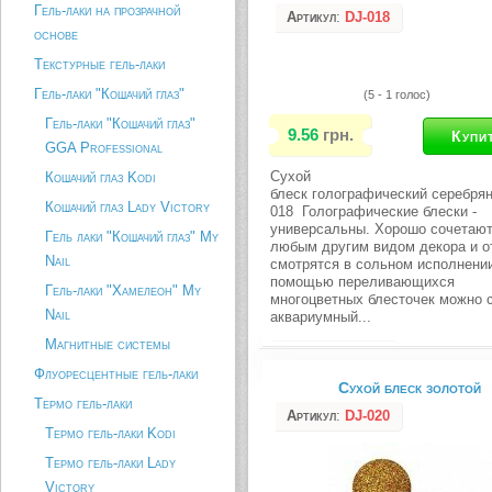
Гель-лаки на прозрачной
элементами декора, например и
Артикул
:
DJ-018
основе
самоклеящуюся декоративную л
можно смоделировать...
Текстурные гель-лаки
Описание товара
Гель-лаки "Кошачий глаз"
(5 - 1 голос)
Гель-лаки "Кошачий глаз"
9.56
грн.
GGA Professional
Сухой
Кошачий глаз Kodi
блеск голографический серебря
Кошачий глаз Lady Victory
018 Голографические блески -
универсальны. Хорошо сочетают
Гель лаки "Кошачий глаз" My
любым другим видом декора и о
Nail
смотрятся в сольном исполнении
помощью переливающихся
Гель-лаки "Хамелеон" My
многоцветных блесточек можно 
Nail
аквариумный...
Магнитные системы
Описание товара
Флуоресцентные гель-лаки
Сухой блеск золотой
Термо гель-лаки
Артикул
:
DJ-020
Термо гель-лаки Kodi
Термо гель-лаки Lady
Victory