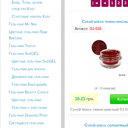
Базы, Топы, вспом.
| ◄
◄
1
2
3
средства Kodi
Стартовые наборы Kodi
Сухой блеск темно-красн
Гель-лаки My Nail
Артикул
:
DJ-016
Цветные гель-лаки Леди
Виктори
Гель-лаки Tertio
Гель-лаки SheGEL
Цветные гель-лаки SheGEL
Гель-лаки для френча
Дизайнерские гель-лаки
Гель-лаки Бабл-дизайн
(4 - 5 голосов)
Гель-лаки Beauty Choice
10.21
грн.
Цветные гель-лаки
Гель-лаки с блестками
Сухой блеск темно-красный DJ-0
Красивый красно-медный оттено
Гель-лаки Diamond Prof
данного блеска позволит создат
Светящиеся гель-лаки
оригинальный сияющий маникюр
Сухой блеск серебряны
Хорошо сочетается с любыми