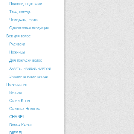
Полочки, подставки
Тара, посуда
Чемоданы, сумки
Одноразовая продукция
Все для волос
Расчески
Ножницы
Для покраски волос
Халаты, накидки, фартуки
Заколки шпильки бигуди
Парфюмерия
Bvlgari
Calvin Klein
Carolina Herrera
CHANEL
Donna Karan
DIESEL