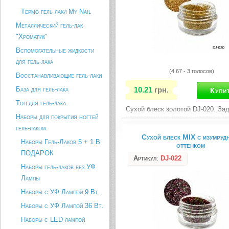
Термо гель-лаки My Nail
Металлический гель-лак
"Хроматик"
Вспомогательные жидкости
для гель-лака
(4.67 - 3 голосов)
Восстанавливающие гель-лаки
База для гель-лака
10.21
грн.
Топ для гель-лака
Сухой блеск золотой DJ-020. За
Наборы для покрытия ногтей
неповторимое летнее настроени
декорировании модного в этом с
гель-лаком
био-тату за счет голографическо
Сухой блеск MIX c изумру
Наборы Гель-Лаков 5 + 1 В
эффекта и красивого золотистог
оттенком
оттенка. Также придаст блеска и
ПОДАРОК
оригинальности любому аквари
Артикул
:
DJ-022
дизайну...
Наборы гель-лаков без УФ
Лампы
Описание товара
Наборы с УФ Лампой 9 Вт.
Наборы с УФ Лампой 36 Вт.
Наборы с LED лампой