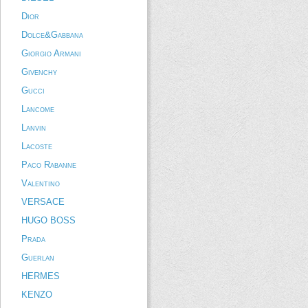
Dior
Dolce&Gabbana
Giorgio Armani
Givenchy
Gucci
Lancome
Lanvin
Lacoste
Paco Rabanne
Valentino
VERSACE
HUGO BOSS
Prada
Guerlan
HERMES
KENZO