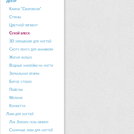
Декор
Камни "Сваровски"
Стразы
Цветной пигмент
Сухой блеск
3D украшения для ногтей
Скотч лента для маникюра
Жатая фольга
Водные наклейки на ногти
Зеркальная втирка
Битое стекло
Пайетки
Меланж
Конфетти
Лаки для ногтей
Лак Jerden гель-эффект
Сахарные лаки для ногтей