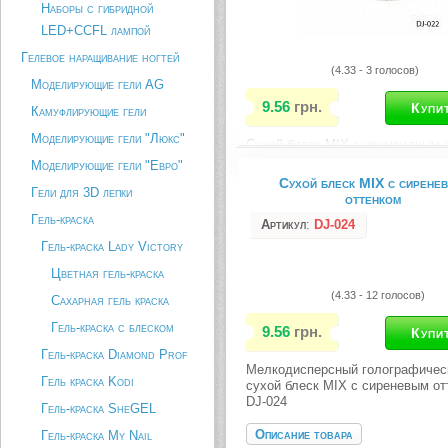
Наборы с гибридной
LED+CCFL лампой
Гелевое наращивание ногтей
(4.33 - 3 голосов)
Моделирующие гели AG
9.56
грн.
Камуфлирующие гели
Моделирующие гели "Люкс"
Сухой блеск MIX c изумрудным 
DJ-022 Серия представленных с
Моделирующие гели "Евро"
блесков имеет широкий спектр
Сухой блеск MIX c сирене
Гели для 3D лепки
применения, используется в ней
оттенком
при создании аквариумного диза
Гель-краска
ногтей. Сочетаются с другими
Артикул
:
DJ-024
разнообразными элементами дек
Гель-краска Lady Victory
бульонки,...
Цветная гель-краска
Описание товара
(4.33 - 12 голосов)
Сахарная гель краска
Гель-краска с блеском
9.56
грн.
Гель-краска Diamond Prof
Мелкодисперсный голографичес
Гель краска Kodi
сухой блеск MIX c сиреневым от
DJ-024
Гель-краска SheGEL
Описание товара
Гель-краска My Nail