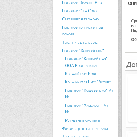
Гель-лаки Diamond Prof
ОПИ
Гель-лаки G.la Color
Светящиеся гель-лаки
Ср
ис
Гель-лаки на прозрачной
По
основе
Об
Текстурные гель-лаки
Гель-лаки "Кошачий глаз"
Гель-лаки "Кошачий глаз"
До
GGA Professional
Кошачий глаз Kodi
Кошачий глаз Lady Victory
Гель лаки "Кошачий глаз" My
Nail
Гель-лаки "Хамелеон" My
Nail
Магнитные системы
Флуоресцентные гель-лаки
Термо гель-лаки