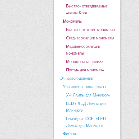
Быстро- отвердеваемые
акрилы Kodi
Мономеры
Быстросохнущие мономеры
Среднесохнущие мономеры
Медленносохнущие
мономеры
Мономеры без запаха
Посуда для мономера
Эл. ооборудование
Ультрафиолетовые лампы
УФ Лампы для Маникюра
LED / ЛЕД Лампы для
Маникюра
Гибридные CCFL+LED
Лампы для Маникюра
Фрезера