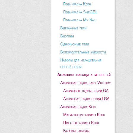
Гель краска Kodi
Гель-краска SheGEL
Гель-краска My Nail
Витражные гели
Биогели
Однофазные гели
Вспомогательные жидкости
Наборы для наращивания
ногтей гелем
Акриловое наращивание ногтей
Акриловая пудра Lady Victory
Акриловые пудры серии GA
Акриловая пудра серии LGA
Акриловая пудра Kodi
Матирующие акрилы Kodi
Цветные акрилы Kodi
Базовые акрилы