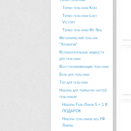
Термо гель-лаки Kodi
Термо гель-лаки Lady
Victory
Термо гель-лаки My Nail
Металлический гель-лак
"Хроматик"
Вспомогательные жидкости
для гель-лака
Восстанавливающие гель-лаки
База для гель-лака
Топ для гель-лака
Наборы для покрытия ногтей
гель-лаком
Наборы Гель-Лаков 5 + 1 В
ПОДАРОК
Наборы гель-лаков без УФ
Лампы