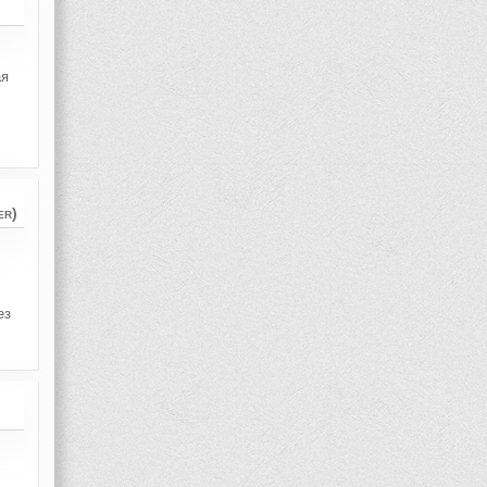
ая
er)
ез