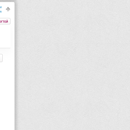
 и
ла
огтей