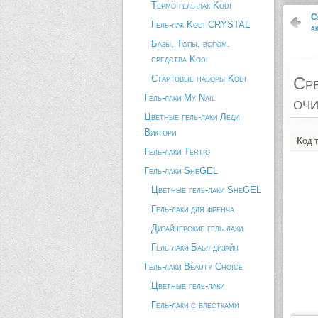
Термо гель-лак Kodi
С
Гель-лак Kodi CRYSTAL
а
Базы, Топы, вспом.
средства Kodi
Стартовые наборы Kodi
Сре
Гель-лаки My Nail
очи
Цветные гель-лаки Леди
Виктори
Код 
Гель-лаки Tertio
Гель-лаки SheGEL
Цветные гель-лаки SheGEL
Гель-лаки для френча
Дизайнерские гель-лаки
Гель-лаки Бабл-дизайн
Гель-лаки Beauty Choice
Цветные гель-лаки
Гель-лаки с блестками