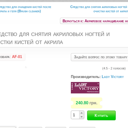
редство для очищения кистей после
Средство для снятия акриловых ногтей
крила и геля (Brush cleaner)
очистки кистей от акри
Вернуться к: Акриловое наращивание н
дство для снятия акриловых ногтей и
стки кистей от акрила
товара
:
AF-01
Задайте вопрос по этому товару
(4.5 - 2 голосов)
Производитель:
Lady Victory
240.80
грн.