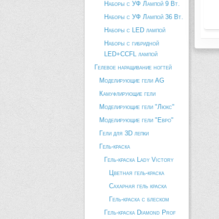
Наборы с УФ Лампой 9 Вт.
Наборы с УФ Лампой 36 Вт.
Наборы с LED лампой
Наборы с гибридной
LED+CCFL лампой
Гелевое наращивание ногтей
Моделирующие гели AG
Камуфлирующие гели
Моделирующие гели "Люкс"
Моделирующие гели "Евро"
Гели для 3D лепки
Гель-краска
Гель-краска Lady Victory
Цветная гель-краска
Сахарная гель краска
Гель-краска с блеском
Гель-краска Diamond Prof