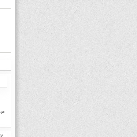
дит
ля