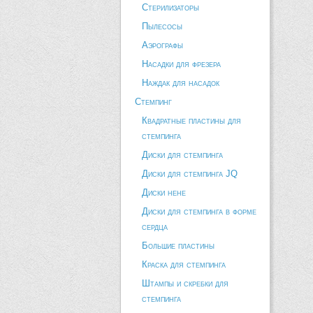
Стерилизаторы
Пылесосы
Аэрографы
Насадки для фрезера
Наждак для насадок
Стемпинг
Квадратные пластины для
стемпинга
Диски для стемпинга
Диски для стемпинга JQ
Диски hehe
Диски для стемпинга в форме
сердца
Большие пластины
Краска для стемпинга
Штампы и скребки для
стемпинга