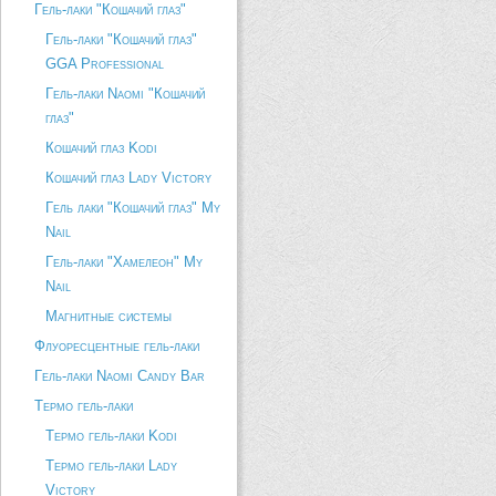
Гель-лаки "Кошачий глаз"
Описание товара
Гель-лаки "Кошачий глаз"
GGA Professional
Гель-лаки Naomi "Кошачий
глаз"
Кошачий глаз Kodi
Кошачий глаз Lady Victory
Гель лаки "Кошачий глаз" My
Nail
Гель-лаки "Хамелеон" My
Nail
Магнитные системы
Флуоресцентные гель-лаки
Гель-лаки Naomi Candy Bar
Термо гель-лаки
Термо гель-лаки Kodi
Термо гель-лаки Lady
Victory