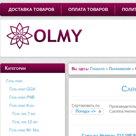
ДОСТАВКА ТОВАРОВ
ОПЛАТА ТОВАРОВ
ПОЛИ
Категории
Вы здесь:
Главная
»
Парфюмерия
»
Гель-лаки
Car
Гель-лаки GGA
Гель-лаки PNB
Гель-лаки Kodi
Сортировать по
Производитель
Порядок -/+
Carolina Herrer
Гель лак 7 мл.
Гель лак 12 мл.
Гель-лаки My Nail
Carolina Herrera 212 VIP 8