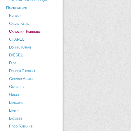
Парфюмерия
Bvlgari
Calvin Klein
Carolina Herrera
CHANEL
Donna Karan
DIESEL
Dior
Dolce&Gabbana
Giorgio Armani
Givenchy
Gucci
Lancome
Lanvin
Lacoste
Paco Rabanne