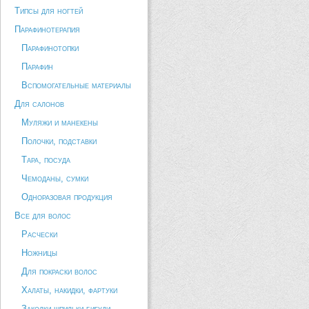
Типсы для ногтей
Парафинотерапия
Парафинотопки
Парафин
Вспомогательные материалы
Для салонов
Муляжи и манекены
Полочки, подставки
Тара, посуда
Чемоданы, сумки
Одноразовая продукция
Все для волос
Расчески
Ножницы
Для покраски волос
Халаты, накидки, фартуки
Заколки шпильки бигуди