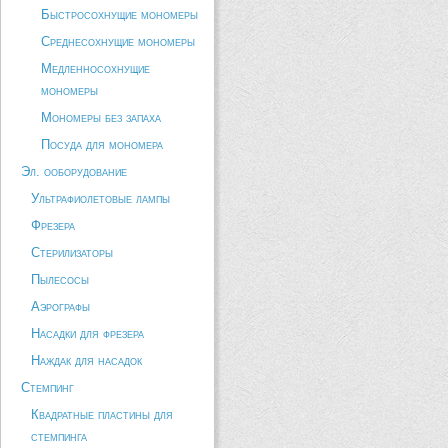
Быстросохнущие мономеры
Среднесохнущие мономеры
Медленносохнущие
мономеры
Мономеры без запаха
Посуда для мономера
Эл. ооборудование
Ультрафиолетовые лампы
Фрезера
Стерилизаторы
Пылесосы
Аэрографы
Насадки для фрезера
Наждак для насадок
Стемпинг
Квадратные пластины для
стемпинга