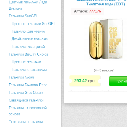
Цветные гель-лаки Леди
Туалетная вода (EDT)
Виктори
Артикул
:
777176
Гель-лаки SheGEL
Цветные гель-лаки SheGEL
Гель-лаки для френча
Дизайнерские гель-лаки
Гель-лаки Бабл-дизайн
Гель-лаки Beauty Choice
Цветные гель-лаки
Гель-лаки с блестками
(4 - 5 голосов)
Гель-лаки Naomi
293.42
грн.
Гель-лаки Diamond Prof
Испанский бренд Carolina Herrera
Гель-лаки G.la Color
(Каролина Эррера) выпустил
Светящиеся гель-лаки
обновленную версию, полюбивш
многими женщинами, культовый
Гель-лаки на прозрачной
Carolina Herrera 212. Свое новое
основе
парфюмерное творение Carolina 
адресован молодым, творчески
Текстурные гель-лаки
девушкам, которым...