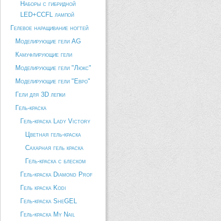
Наборы с гибридной
LED+CCFL лампой
Гелевое наращивание ногтей
Моделирующие гели AG
Камуфлирующие гели
Моделирующие гели "Люкс"
Моделирующие гели "Евро"
Гели для 3D лепки
Гель-краска
Гель-краска Lady Victory
Цветная гель-краска
Сахарная гель краска
Гель-краска с блеском
Гель-краска Diamond Prof
Гель краска Kodi
Гель-краска SheGEL
Гель-краска My Nail