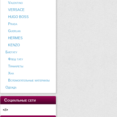
Valentino
VERSACE
HUGO BOSS
Prada
Guerlan
HERMES
KENZO
Биотату
Флеш тату
Трафареты
Хна
Вспомогательные материалы
Одежда
Социальные сети
</>