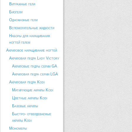
Витражные гели
Биогели
Однофазные гели
Вспомогательные жидкости
Наборы для наращивания
ногтей гелем
Акриловое наращивание ногтей
Акриловая пудра Lady Victory
Акриловые пудры серии GA
Акриловая пудра серии LGA
Акриловая пудра Kodi
Матирующие акрилы Kodi
Цветные акрилы Kodi
Базовые акрилы
Быстро- отвердеваемые
акрилы Kodi
Мономеры