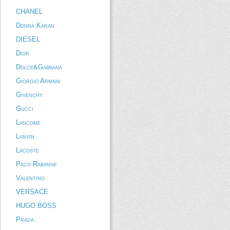
CHANEL
Donna Karan
DIESEL
Dior
Dolce&Gabbana
Giorgio Armani
Givenchy
Gucci
Lancome
Lanvin
Lacoste
Paco Rabanne
Valentino
VERSACE
HUGO BOSS
Prada