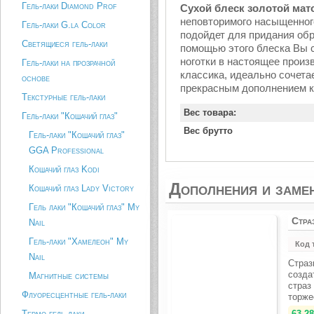
Гель-лаки Diamond Prof
Сухой блеск золотой мат
неповторимого насыщенного 
Гель-лаки G.la Color
подойдет для придания обр
Светящиеся гель-лаки
помощью этого блеска Вы с
ноготки в настоящее произв
Гель-лаки на прозрачной
классика, идеально сочета
основе
прекрасным дополнением к
Текстурные гель-лаки
Вес товара:
Гель-лаки "Кошачий глаз"
Вес брутто
Гель-лаки "Кошачий глаз"
GGA Professional
Кошачий глаз Kodi
Дополнения и заме
Кошачий глаз Lady Victory
Гель лаки "Кошачий глаз" My
Стра
Nail
Гель-лаки "Хамелеон" My
Код 
Nail
Страз
созда
Магнитные системы
страз
Флуоресцентные гель-лаки
торже
Термо гель-лаки
63.28