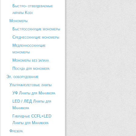
Быстро- отвердеваемые
акрилы Kodi
Мономеры
Быстросохнущие мономеры
Среднесохнущие мономеры
Медленносохнущие
мономеры
Мономеры без запаха
Посуда для мономера
Эл. ооборудование
Ультрафиолетовые лампы
УФ Лампы для Маникюра
LED / ЛЕД Лампы для
Маникюра
Гибридные CCFL+LED
Лампы для Маникюра
Фрезера