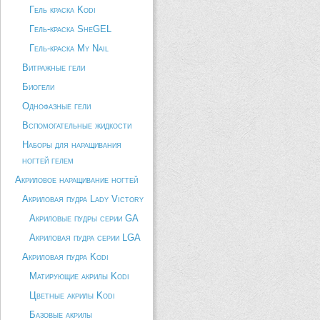
Гель краска Kodi
Гель-краска SheGEL
Гель-краска My Nail
Витражные гели
Биогели
Однофазные гели
Вспомогательные жидкости
Наборы для наращивания
ногтей гелем
Акриловое наращивание ногтей
Акриловая пудра Lady Victory
Акриловые пудры серии GA
Акриловая пудра серии LGA
Акриловая пудра Kodi
Матирующие акрилы Kodi
Цветные акрилы Kodi
Базовые акрилы