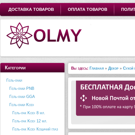
ДОСТАВКА ТОВАРОВ
ОПЛАТА ТОВАРОВ
ПОЛИ
Категории
Вы здесь:
Главная
»
Декор
»
Сухой 
Гель-лаки
Гель-лаки PNB
Гель-лаки GGA
Гель-лаки Kodi
Гель-лак Kodi 8 мл.
Гель-лак Kodi 12 мл.
Гель-лак Kodi Кошачий глаз