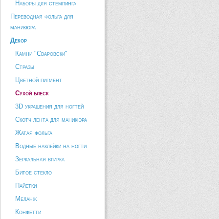
Наборы для стемпинга
Переводная фольга для
маникюра
Декор
Камни "Сваровски"
Стразы
Цветной пигмент
Сухой блеск
3D украшения для ногтей
Скотч лента для маникюра
Жатая фольга
Водные наклейки на ногти
Зеркальная втирка
Битое стекло
Пайетки
Меланж
Конфетти