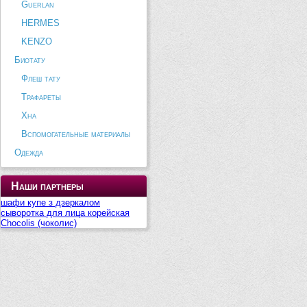
Guerlan
HERMES
KENZO
Биотату
Флеш тату
Трафареты
Хна
Вспомогательные материалы
Одежда
Наши партнеры
шафи купе з дзеркалом
сыворотка для лица корейская
Chocolis (чоколис)