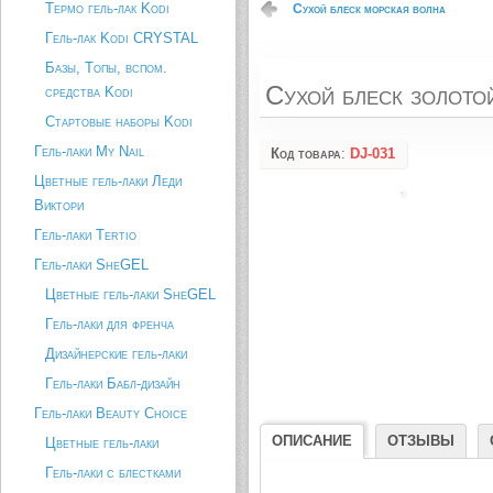
Термо гель-лак Kodi
Сухой блеск морская волна
Гель-лак Kodi CRYSTAL
Базы, Топы, вспом.
Сухой блеск золото
средства Kodi
Стартовые наборы Kodi
Гель-лаки My Nail
Код товара
:
DJ-031
Цветные гель-лаки Леди
Виктори
Гель-лаки Tertio
Гель-лаки SheGEL
Цветные гель-лаки SheGEL
Гель-лаки для френча
Дизайнерские гель-лаки
Гель-лаки Бабл-дизайн
Гель-лаки Beauty Choice
ОПИСАНИЕ
ОТЗЫВЫ
Цветные гель-лаки
Гель-лаки с блестками