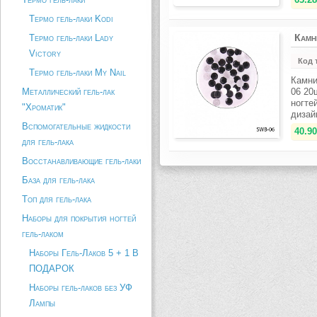
Термо гель-лаки Kodi
Камн
Термо гель-лаки Lady
Victory
Код 
Термо гель-лаки My Nail
Камни
Металлический гель-лак
06 20
ногте
"Хроматик"
дизай
Вспомогательные жидкости
40.90
для гель-лака
Восстанавливающие гель-лаки
База для гель-лака
Топ для гель-лака
Наборы для покрытия ногтей
гель-лаком
Наборы Гель-Лаков 5 + 1 В
ПОДАРОК
Наборы гель-лаков без УФ
Лампы