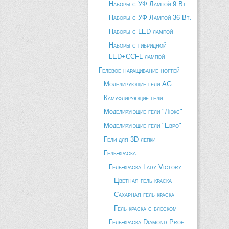
Наборы с УФ Лампой 9 Вт.
Наборы с УФ Лампой 36 Вт.
Наборы с LED лампой
Наборы с гибридной
LED+CCFL лампой
Гелевое наращивание ногтей
Моделирующие гели AG
Камуфлирующие гели
Моделирующие гели "Люкс"
Моделирующие гели "Евро"
Гели для 3D лепки
Гель-краска
Гель-краска Lady Victory
Цветная гель-краска
Сахарная гель краска
Гель-краска с блеском
Гель-краска Diamond Prof