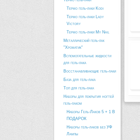
Термо гель-лаки Kodi
Термо гель-лаки Lady
Victory
Термо гель-лаки My Nail
Металлический гель-лак
"Хроматик"
Вспомогательные жидкости
для гель-лака
Восстанавливающие гель-лаки
База для гель-лака
Топ для гель-лака
Наборы для покрытия ногтей
гель-лаком
Наборы Гель-Лаков 5 + 1 В
ПОДАРОК
Наборы гель-лаков без УФ
Лампы