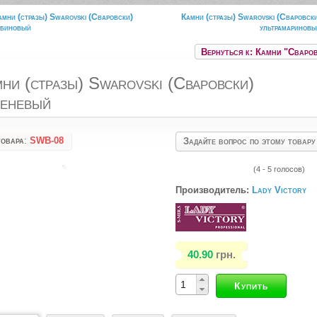
амни (стразы) Swarovski (Сваровски)
Камни (стразы) Swarovski (Сваровск
убиновый
ультрамаринов
Вернуться к: Камни "Сваро
ни (стразы) Swarovski (Сваровски)
реневый
товара
:
SWB-08
Задайте вопрос по этому товару
(4 - 5 голосов)
Производитель:
Lady Victory
40.90
грн.