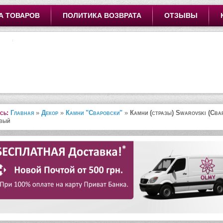
А ТОВАРОВ
ПОЛИТИКА ВОЗВРАТА
ОТЗЫВЫ
сь:
Главная
»
Декор
»
Камни "Сваровски"
»
Камни (стразы) Swarovski (Сва
вый