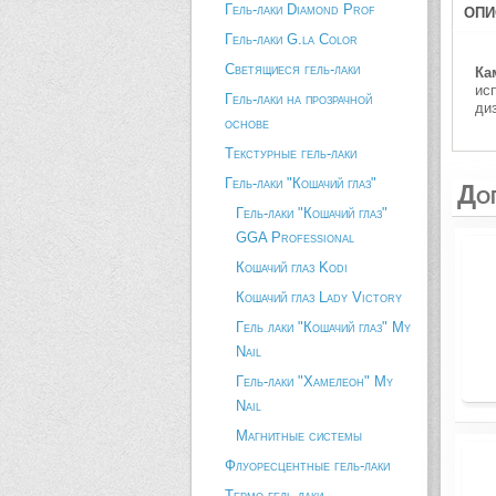
Гель-лаки Diamond Prof
ОПИ
Гель-лаки G.la Color
Светящиеся гель-лаки
Ка
ис
Гель-лаки на прозрачной
ди
основе
Текстурные гель-лаки
Гель-лаки "Кошачий глаз"
До
Гель-лаки "Кошачий глаз"
GGA Professional
Кошачий глаз Kodi
Кошачий глаз Lady Victory
Гель лаки "Кошачий глаз" My
Nail
Гель-лаки "Хамелеон" My
Nail
Магнитные системы
Флуоресцентные гель-лаки
Термо гель-лаки