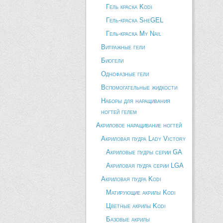
Гель краска Kodi
Гель-краска SheGEL
Гель-краска My Nail
Витражные гели
Биогели
Однофазные гели
Вспомогательные жидкости
Наборы для наращивания
ногтей гелем
Акриловое наращивание ногтей
Акриловая пудра Lady Victory
Акриловые пудры серии GA
Акриловая пудра серии LGA
Акриловая пудра Kodi
Матирующие акрилы Kodi
Цветные акрилы Kodi
Базовые акрилы