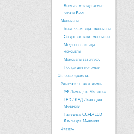
Быстро- отвердеваемые
акрилы Kodi
Мономеры
Быстросохнущие мономеры
Среднесохнущие мономеры
Медленносохнущие
мономеры
Мономеры без запаха
Посуда для мономера
Эл. ооборудование
Ультрафиолетовые лампы
УФ Лампы для Маникюра
LED / ЛЕД Лампы для
Маникюра
Гибридные CCFL+LED
Лампы для Маникюра
Фрезера