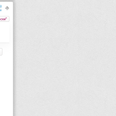
и)
ый
вски"