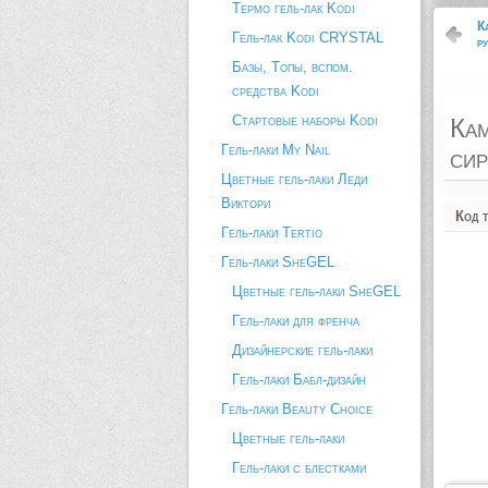
Термо гель-лак Kodi
К
Гель-лак Kodi CRYSTAL
р
Базы, Топы, вспом.
средства Kodi
Стартовые наборы Kodi
Кам
Гель-лаки My Nail
си
Цветные гель-лаки Леди
Виктори
Код 
Гель-лаки Tertio
Гель-лаки SheGEL
Цветные гель-лаки SheGEL
Гель-лаки для френча
Дизайнерские гель-лаки
Гель-лаки Бабл-дизайн
Гель-лаки Beauty Choice
Цветные гель-лаки
Гель-лаки с блестками