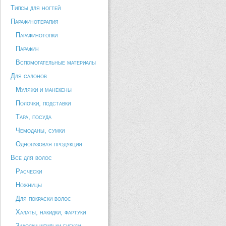
Типсы для ногтей
Парафинотерапия
Парафинотопки
Парафин
Вспомогательные материалы
Для салонов
Муляжи и манекены
Полочки, подставки
Тара, посуда
Чемоданы, сумки
Одноразовая продукция
Все для волос
Расчески
Ножницы
Для покраски волос
Халаты, накидки, фартуки
Заколки шпильки бигуди