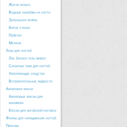
Жатая фольга
Водные наклейки на ногти
Зеркальная втирка
Битое стекло
Пайетки
Меланж
Лаки для ногтей
Лак Jerden гель-эффект
Сахарные лаки для ногтей
Укрепляющие средства
Вспомогательные жидкости
Акриловая краска
Акриловые краски для
маникюра
Краски для китайской росписи
Формы для наращивания ногтей
Пилочки