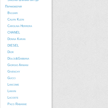
Парфюмерия
Bvlgari
Calvin Klein
Carolina Herrera
CHANEL
Donna Karan
DIESEL
Dior
Dolce&Gabbana
Giorgio Armani
Givenchy
Gucci
Lancome
Lanvin
Lacoste
Paco Rabanne