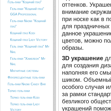
Гель-лаки "Кошачий глаз"
оттенков. Украше
Гель-лаки "Кошачий глаз"
внимание окружа
GGA Professional
при носке как в п
Гель-лаки Naomi "Кошачий
для праздничных 
глаз"
данное украшени
Кошачий глаз Kodi
цветов, можно п
Кошачий глаз Lady Victory
образы.
Гель лаки "Кошачий глаз" My
Nail
3D украшение
дл
Гель-лаки "Хамелеон" My
для создания диз
Nail
Магнитные системы
наполняя его см
Флуоресцентные гель-лаки
шиком. Объемный
Гель-лаки Naomi Candy Bar
особого случая и
Термо гель-лаки
за рамки стандар
Термо гель-лаки Kodi
безликого общест
Термо гель-лаки Lady
украшений помож
Victory