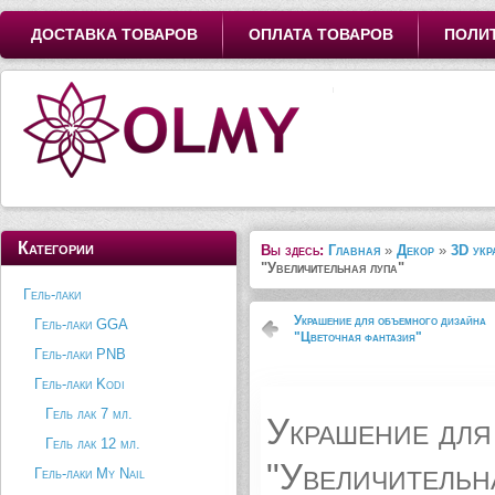
ДОСТАВКА ТОВАРОВ
ОПЛАТА ТОВАРОВ
ПОЛИ
Категории
Вы здесь:
Главная
»
Декор
»
3D укр
"Увеличительная лупа"
Гель-лаки
Украшение для объемного дизайна
Гель-лаки GGA
"Цветочная фантазия"
Гель-лаки PNB
Гель-лаки Kodi
Гель лак 7 мл.
Украшение для
Гель лак 12 мл.
"Увеличительн
Гель-лаки My Nail