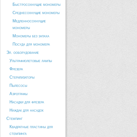
Быстросохнущие мономеры
Среднесохнущие мономеры
Медленносохнущие
мономеры
Мономеры без запаха
Посуда для мономера
Эл. ооборудование
Ультрафиолетовые лампы
Фрезера
Стерилизаторы
Пылесосы
Аэрографы
Насадки для фрезера
Наждак для насадок
Стемпинг
Квадратные пластины для
стемпинга