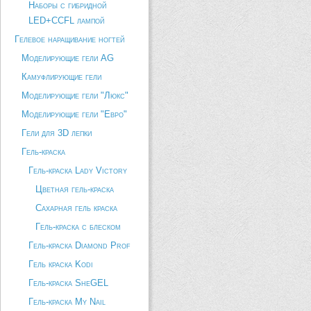
Наборы с гибридной
LED+CCFL лампой
Гелевое наращивание ногтей
Моделирующие гели AG
Камуфлирующие гели
Моделирующие гели "Люкс"
Моделирующие гели "Евро"
Гели для 3D лепки
Гель-краска
Гель-краска Lady Victory
Цветная гель-краска
Сахарная гель краска
Гель-краска с блеском
Гель-краска Diamond Prof
Гель краска Kodi
Гель-краска SheGEL
Гель-краска My Nail