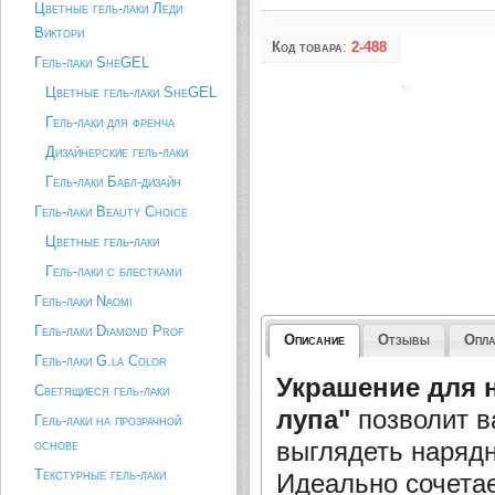
Цветные гель-лаки Леди
Виктори
Код товара
:
2-488
Гель-лаки SheGEL
Цветные гель-лаки SheGEL
Гель-лаки для френча
Дизайнерские гель-лаки
Гель-лаки Бабл-дизайн
Гель-лаки Beauty Choice
Цветные гель-лаки
Гель-лаки с блестками
Гель-лаки Naomi
Гель-лаки Diamond Prof
Описание
Отзывы
Опла
Гель-лаки G.la Color
Украшение для 
Светящиеся гель-лаки
лупа"
позволит 
Гель-лаки на прозрачной
выглядеть нарядн
основе
Текстурные гель-лаки
Идеально сочета