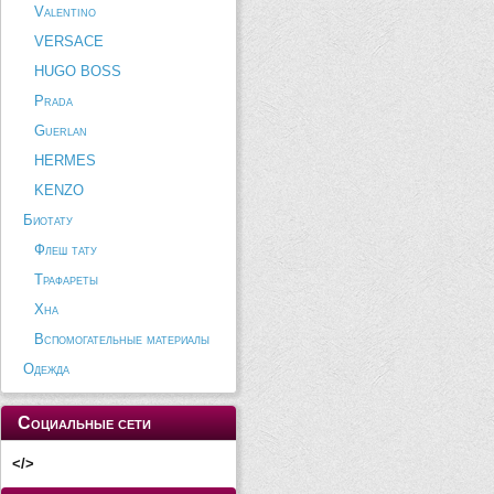
Valentino
VERSACE
HUGO BOSS
Prada
Guerlan
HERMES
KENZO
Биотату
Флеш тату
Трафареты
Хна
Вспомогательные материалы
Одежда
Социальные сети
</>