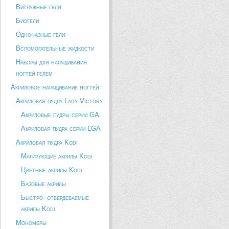
Витражные гели
Биогели
Однофазные гели
Вспомогательные жидкости
Наборы для наращивания
ногтей гелем
Акриловое наращивание ногтей
Акриловая пудра Lady Victory
Акриловые пудры серии GA
Акриловая пудра серии LGA
Акриловая пудра Kodi
Матирующие акрилы Kodi
Цветные акрилы Kodi
Базовые акрилы
Быстро- отвердеваемые
акрилы Kodi
Мономеры