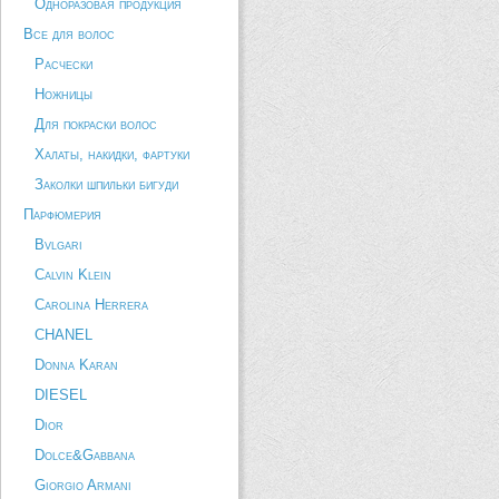
Одноразовая продукция
Все для волос
Расчески
Ножницы
Для покраски волос
Халаты, накидки, фартуки
Заколки шпильки бигуди
Парфюмерия
Bvlgari
Calvin Klein
Carolina Herrera
CHANEL
Donna Karan
DIESEL
Dior
Dolce&Gabbana
Giorgio Armani