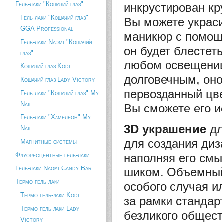
Гель-лаки "Кошачий глаз"
инкрустирован кр
Гель-лаки "Кошачий глаз"
Вы можете украс
GGA Professional
маникюр с помощ
Гель-лаки Naomi "Кошачий
он будет блестет
глаз"
любом освещении
Кошачий глаз Kodi
долговечным, оно
Кошачий глаз Lady Victory
первозданный цве
Гель лаки "Кошачий глаз" My
Nail
Вы сможете его и
Гель-лаки "Хамелеон" My
3D украшение
дл
Nail
для создания диз
Магнитные системы
наполняя его см
Флуоресцентные гель-лаки
Гель-лаки Naomi Candy Bar
шиком. Объемный
Термо гель-лаки
особого случая и
Термо гель-лаки Kodi
за рамки стандар
Термо гель-лаки Lady
безликого общест
Victory