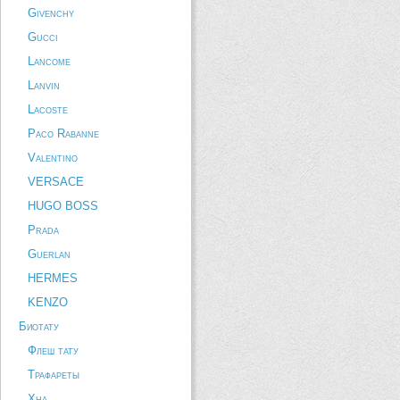
Givenchy
Gucci
Lancome
Lanvin
Lacoste
Paco Rabanne
Valentino
VERSACE
HUGO BOSS
Prada
Guerlan
HERMES
KENZO
Биотату
Флеш тату
Трафареты
Хна