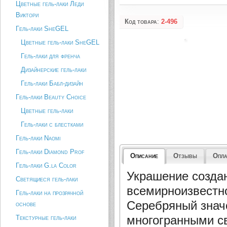
Цветные гель-лаки Леди
Виктори
Код товара
:
2-496
Гель-лаки SheGEL
Цветные гель-лаки SheGEL
Гель-лаки для френча
Дизайнерские гель-лаки
Гель-лаки Бабл-дизайн
Гель-лаки Beauty Choice
Цветные гель-лаки
Гель-лаки с блестками
Гель-лаки Naomi
Гель-лаки Diamond Prof
Описание
Отзывы
Опла
Гель-лаки G.la Color
Украшение
создан
Светящиеся гель-лаки
всемирноизвестно
Гель-лаки на прозрачной
Серебряный знач
основе
многогранными с
Текстурные гель-лаки