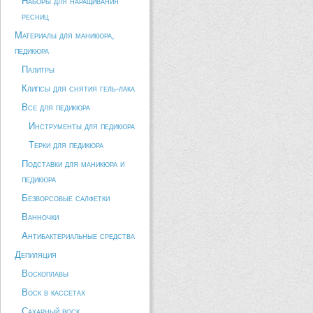
Наборы для наращивания
ресниц
Материалы для маникюра,
педикюра
Палитры
Клипсы для снятия гель-лака
Все для педикюра
Инструменты для педикюра
Терки для педикюра
Подставки для маникюра и
педикюра
Безворсовые салфетки
Ванночки
Антибактериальные средства
Депиляция
Воскоплавы
Воск в кассетах
Сахарный воск