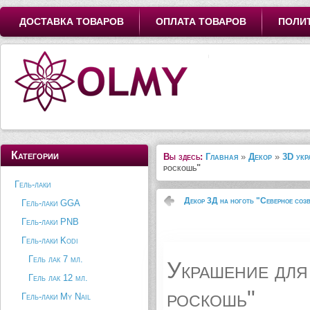
ДОСТАВКА ТОВАРОВ
ОПЛАТА ТОВАРОВ
ПОЛИ
Категории
Вы здесь:
Главная
»
Декор
»
3D укр
роскошь"
Гель-лаки
Декор 3Д на ноготь "Северное соз
Гель-лаки GGA
Гель-лаки PNB
Гель-лаки Kodi
Гель лак 7 мл.
Украшение для
Гель лак 12 мл.
роскошь"
Гель-лаки My Nail