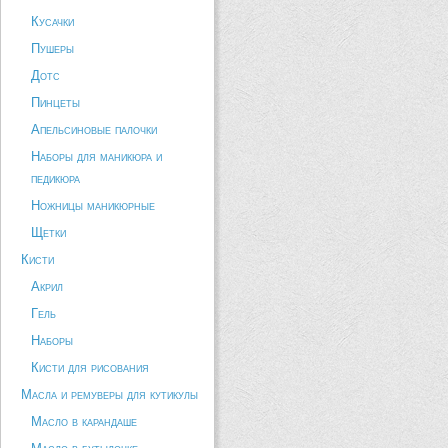
Кусачки
Пушеры
Дотс
Пинцеты
Апельсиновые палочки
Наборы для маникюра и
педикюра
Ножницы маникюрные
Щетки
Кисти
Акрил
Гель
Наборы
Кисти для рисования
Масла и ремуверы для кутикулы
Масло в карандаше