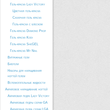
Гель-краска Lady Victory
Цветная гель-краска
Сахарная гель краска
Гель-краска с блеском
Гель-краска Diamond Prof
Гель краска Kodi
Гель-краска SheGEL
Гель-краска My Nail
Витражные гели
Биогели
Наборы для наращивания
ногтей гелем
Вспомогательные жидкости
Акриловое наращивание ногтей
Акриловая пудра Lady Victory
Акриловые пудры серии GA
Акриловая пудра серии LGA