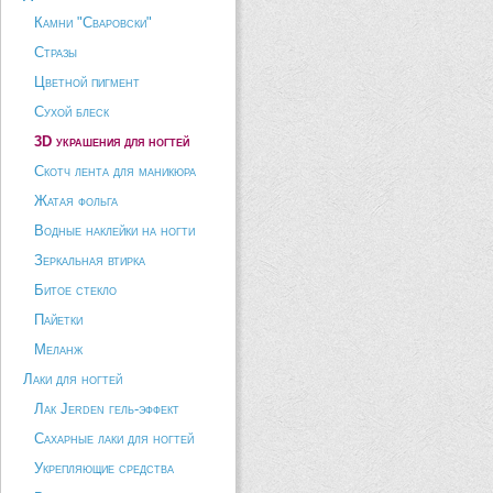
Камни "Сваровски"
Стразы
Цветной пигмент
Сухой блеск
3D украшения для ногтей
Скотч лента для маникюра
Жатая фольга
Водные наклейки на ногти
Зеркальная втирка
Битое стекло
Пайетки
Меланж
Лаки для ногтей
Лак Jerden гель-эффект
Сахарные лаки для ногтей
Укрепляющие средства