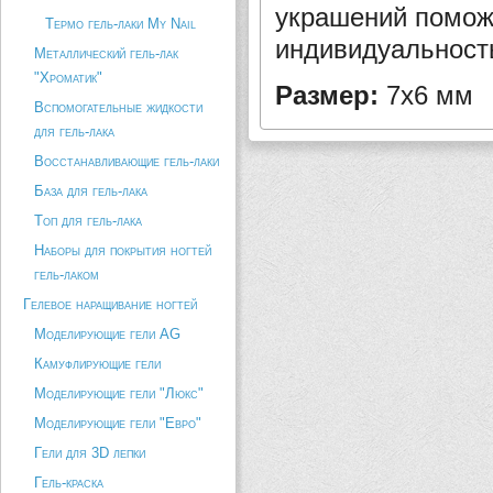
украшений помож
Термо гель-лаки My Nail
индивидуальность
Металлический гель-лак
"Хроматик"
Размер:
7х6 мм
Вспомогательные жидкости
для гель-лака
Восстанавливающие гель-лаки
База для гель-лака
Топ для гель-лака
Наборы для покрытия ногтей
гель-лаком
Гелевое наращивание ногтей
Моделирующие гели AG
Камуфлирующие гели
Моделирующие гели "Люкс"
Моделирующие гели "Евро"
Гели для 3D лепки
Гель-краска