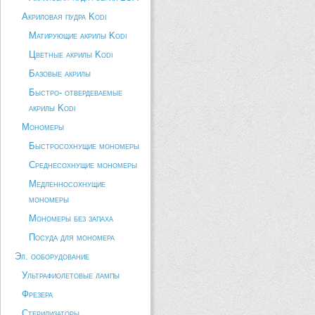
Акриловая пудра Kodi
Матирующие акрилы Kodi
Цветные акрилы Kodi
Базовые акрилы
Быстро- отвердеваемые
акрилы Kodi
Мономеры
Быстросохнущие мономеры
Среднесохнущие мономеры
Медленносохнущие
мономеры
Мономеры без запаха
Посуда для мономера
Эл. ооборудование
Ультрафиолетовые лампы
Фрезера
Стерилизаторы