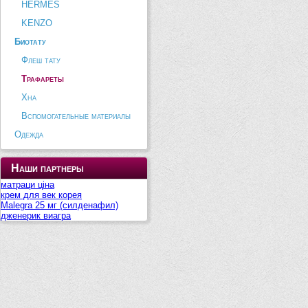
HERMES
KENZO
Биотату
Флеш тату
Трафареты
Хна
Вспомогательные материалы
Одежда
Наши партнеры
матраци ціна
крем для век корея
Malegra 25 мг (силденафил)
дженерик виагра