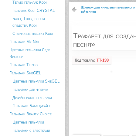
Термо гель-лак Kodi
Шаблон для нанесения временного 
Гель-лак Kodi CRYSTAL
«Аталия»
Базы, Топы, вспом.
средства Kodi
Стартовые наборы Kodi
Трафарет для созда
Гель-лаки My Nail
песня»
Цветные гель-лаки Леди
Виктори
Код товара
:
TT-199
Гель-лаки Tertio
Гель-лаки SheGEL
Цветные гель-лаки SheGEL
Гель-лаки для френча
Дизайнерские гель-лаки
Гель-лаки Бабл-дизайн
Гель-лаки Beauty Choice
Цветные гель-лаки
Гель-лаки с блестками