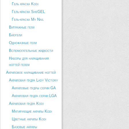
Гель краска Kodi
Гель-краска SheGEL
Гель-краска My Nail
Витражные гели
Биогели
Однофазные гели
Вспомогательные жидкости
Наборы для наращивания
ногтей гелем
Акриловое наращивание ногтей
Акриловая пудра Lady Victory
Акриловые пудры серии GA
Акриловая пудра серии LGA
Акриловая пудра Kodi
Матирующие акрилы Kodi
Цветные акрилы Kodi
Базовые акрилы