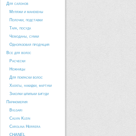
Для салонов
Муляжи и манекены
Полочки, подставки
Тара, посуда
Чемоданы, сумки
Одноразовая продукция
Все для волос
Расчески
Ножницы
Для покраски волос
Халаты, накидки, фартуки
Заколки шпильки бигуди
Парфюмерия
Bvlgari
Calvin Klein
Carolina Herrera
CHANEL