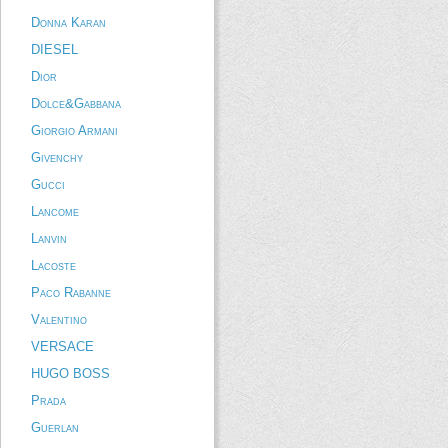
Donna Karan
DIESEL
Dior
Dolce&Gabbana
Giorgio Armani
Givenchy
Gucci
Lancome
Lanvin
Lacoste
Paco Rabanne
Valentino
VERSACE
HUGO BOSS
Prada
Guerlan