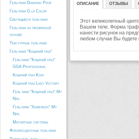
Гель-лаки Diamond Prof
ОПИСАНИЕ
ОТЗЫВЫ
Гель-лаки G.la Color
Светящиеся гель-лаки
Этот великолепный цветок
Вашем теле. Форма траф
Гель-лаки на прозрачной
нанести рисунок на предп
основе
любом случае Вы будете
Текстурные гель-лаки
Гель-лаки "Кошачий глаз"
Гель-лаки "Кошачий глаз"
GGA Professional
Кошачий глаз Kodi
Кошачий глаз Lady Victory
Гель лаки "Кошачий глаз" My
Nail
Гель-лаки "Хамелеон" My
Nail
Магнитные системы
Флуоресцентные гель-лаки
Термо гель-лаки