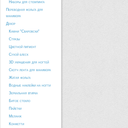
Наборы для стемпинга
Переводная фольга для
маникюра
Декор
Камни "Сваровски"
Стразы
Цветной пигмент
Сухой блеск
3D украшения для ногтей
Скотч лента для маникюра
Жатая фольга
Водные наклейки на ногти
Зеркальная втирка
Битое стекло
Пайетки
Меланж
Конфетти