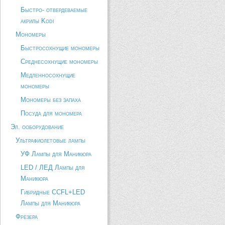
Быстро- отвердеваемые
акрилы Kodi
Мономеры
Быстросохнущие мономеры
Среднесохнущие мономеры
Медленносохнущие
мономеры
Мономеры без запаха
Посуда для мономера
Эл. ооборудование
Ультрафиолетовые лампы
УФ Лампы для Маникюра
LED / ЛЕД Лампы для
Маникюра
Гибридные CCFL+LED
Лампы для Маникюра
Фрезера