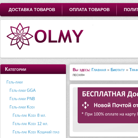
ДОСТАВКА ТОВАРОВ
ОПЛАТА ТОВАРОВ
ПОЛИ
Категории
Вы здесь:
Главная
»
Биотату
»
Траф
песня»
Гель-лаки
Гель-лаки GGA
Гель-лаки PNB
Гель-лаки Kodi
Гель-лак Kodi 8 мл.
Гель-лак Kodi 12 мл.
Гель-лак Kodi Кошачий глаз