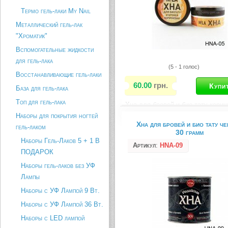
Термо гель-лаки My Nail
Металлический гель-лак
"Хроматик"
Вспомогательные жидкости
для гель-лака
(5 - 1 голос)
Восстанавливающие гель-лаки
60.00
грн.
База для гель-лака
Топ для гель-лака
Хна для бровей и био тату корич
20 грамм
Наборы для покрытия ногтей
Хна для бровей и био тату че
гель-лаком
Описание товара
30 грамм
Наборы Гель-Лаков 5 + 1 В
Артикул
:
HNA-09
ПОДАРОК
Наборы гель-лаков без УФ
Лампы
Наборы с УФ Лампой 9 Вт.
Наборы с УФ Лампой 36 Вт.
Наборы с LED лампой