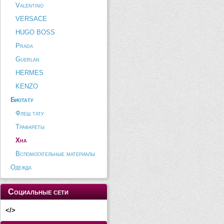
Valentino
VERSACE
HUGO BOSS
Prada
Guerlan
HERMES
KENZO
Биотату
Флеш тату
Трафареты
Хна
Вспомогательные материалы
Одежда
Социальные сети
</>