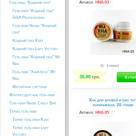
Артикул
:
HNA-03
Гель-лаки "Кошачий глаз"
Гель-лаки "Кошачий глаз"
GGA Professional
Гель-лаки Naomi "Кошачий
глаз"
Кошачий глаз Kodi
Кошачий глаз Lady Victory
Гель лаки "Кошачий глаз" My
Nail
(5 - 1 голос)
Гель-лаки "Хамелеон" My
35.00
грн.
Nail
Магнитные системы
Хна для бровей и био тату корич
Вес: 10 грамм
Флуоресцентные гель-лаки
Хна для бровей и био тат
Гель-лаки Naomi Candy Bar
Описание товара
коричневая, 20 грамм
Термо гель-лаки
Артикул
:
HNA-05
Термо гель-лаки Kodi
Термо гель-лаки Lady
Victory