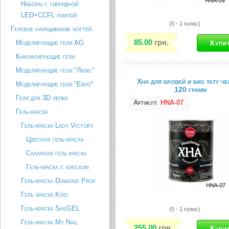
Наборы с гибридной
LED+CCFL лампой
(5 - 1 голос)
Гелевое наращивание ногтей
85.00
грн.
Моделирующие гели AG
Камуфлирующие гели
Хна для бровей и био тату черна
грамм
Моделирующие гели "Люкс"
Хна для бровей и био тату че
Моделирующие гели "Евро"
Описание товара
120 грамм
Гели для 3D лепки
Артикул
:
HNA-07
Гель-краска
Гель-краска Lady Victory
Цветная гель-краска
Сахарная гель краска
Гель-краска с блеском
Гель-краска Diamond Prof
Гель краска Kodi
Гель-краска SheGEL
(5 - 1 голос)
Гель-краска My Nail
255.00
грн.