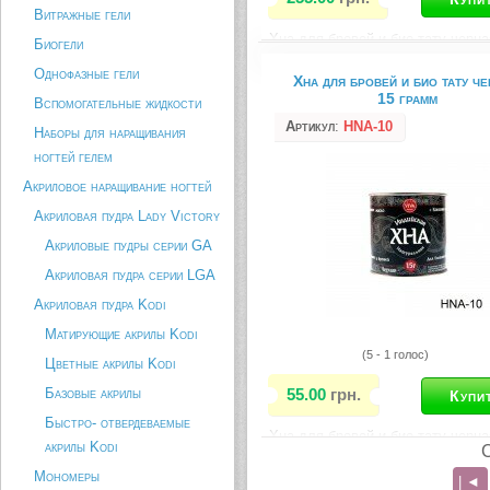
Витражные гели
Хна для бровей и био тату черна
Биогели
грамм
Однофазные гели
Хна для бровей и био тату че
Описание товара
15 грамм
Вспомогательные жидкости
Артикул
:
HNA-10
Наборы для наращивания
ногтей гелем
Акриловое наращивание ногтей
Акриловая пудра Lady Victory
Акриловые пудры серии GA
Акриловая пудра серии LGA
Акриловая пудра Kodi
Матирующие акрилы Kodi
(5 - 1 голос)
Цветные акрилы Kodi
Базовые акрилы
55.00
грн.
Быстро- отвердеваемые
Хна для бровей и био тату черна
акрилы Kodi
грамм
Мономеры
| ◄
Описание товара