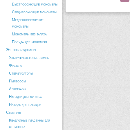
Быстросохнущие мономеры
Среднесохнущие мономеры
Медленносохнущие
мономеры
Мономеры без запаха
Посуда для мономера
Эл. ооборудование
Ультрафиолетовые лампы
Фрезера
Стерилизаторы
Пылесосы
Аэрографы
Насадки для фрезера
Наждак для насадок
Стемпинг
Квадратные пластины для
стемпинга