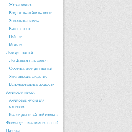
Жатая фольга
Водные наклейки на ногти
Зеркальная втирка
Битое стекло
Пайетки
Меланж
Лаки для ногтей
Лак Jerden гель-эффект
Сахарные лаки для ногтей
Укрепляющие средства
Вспомогательные жидкости
Акриловая краска
Акриловые краски для
маникюра
Краски для китайской росписи
Формы для наращивания ногтей
Пилочки