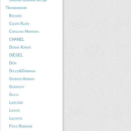
Парфюмерия
Bvlgari
Calvin Klein
Carolina Herrera
CHANEL
Donna Karan
DIESEL
Dior
Dolce&Gabbana
Giorgio Armani
Givenchy
Gucci
Lancome
Lanvin
Lacoste
Paco Rabanne