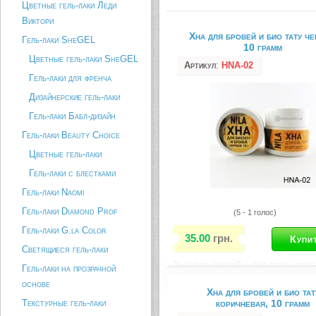
Цветные гель-лаки Леди
Виктори
Хна для бровей и био тату че
Гель-лаки SheGEL
10 грамм
Цветные гель-лаки SheGEL
Артикул
:
HNA-02
Гель-лаки для френча
Дизайнерские гель-лаки
Гель-лаки Бабл-дизайн
Гель-лаки Beauty Choice
Цветные гель-лаки
Гель-лаки с блестками
Гель-лаки Naomi
Гель-лаки Diamond Prof
(5 - 1 голос)
Гель-лаки G.la Color
35.00
грн.
Светящиеся гель-лаки
Хна для бровей и био тату черна
Гель-лаки на прозрачной
10 грамм
основе
Хна для бровей и био тат
Описание товара
Текстурные гель-лаки
коричневая, 10 грамм