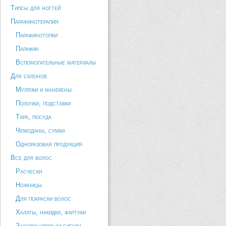
Типсы для ногтей
Парафинотерапия
Парафинотопки
Парафин
Вспомогательные материалы
Для салонов
Муляжи и манекены
Полочки, подставки
Тара, посуда
Чемоданы, сумки
Одноразовая продукция
Все для волос
Расчески
Ножницы
Для покраски волос
Халаты, накидки, фартуки
Заколки шпильки бигуди