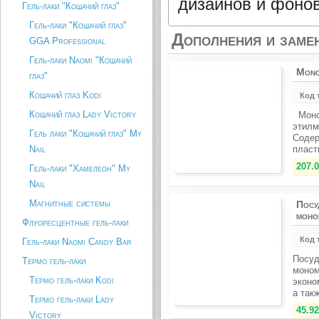
дизайнов и фонов
Гель-лаки "Кошачий глаз"
Гель-лаки "Кошачий глаз"
Дополнения и заме
GGA Professional
Гель-лаки Naomi "Кошачий
Mono
глаз"
Кошачий глаз Kodi
Код 
Кошачий глаз Lady Victory
Моно
этилм
Гель лаки "Кошачий глаз" My
Содер
Nail
пласт
207.0
Гель-лаки "Хамелеон" My
Nail
Магнитные системы
Посу
моно
Флуоресцентные гель-лаки
Код 
Гель-лаки Naomi Candy Bar
Посуд
Термо гель-лаки
моном
Термо гель-лаки Kodi
эконо
а так
Термо гель-лаки Lady
45.92
Victory