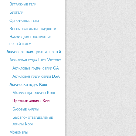
Витражные гели
Биогели
Однофазные гели
Вспомогательные жидкости
Наборы для наращивания
ногтей гелем
Акриловое наращивание ногтей
Акриловая пудра Lady Victory
Акриловые пудры серии GA
Акриловая пудра серии LGA
Акриловая пудра Kodi
Матирующие акрилы Kodi
Цветные акрилы Kodi
Базовые акрилы
Быстро- отвердеваемые
акрилы Kodi
Мономеры