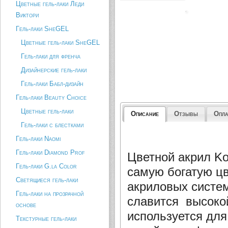
Цветные гель-лаки Леди
Виктори
Гель-лаки SheGEL
Цветные гель-лаки SheGEL
Гель-лаки для френча
Дизайнерские гель-лаки
Гель-лаки Бабл-дизайн
Гель-лаки Beauty Choice
Цветные гель-лаки
Описание
Отзывы
Опла
Гель-лаки с блестками
Гель-лаки Naomi
Гель-лаки Diamond Prof
Цветной акрил Ko
Гель-лаки G.la Color
самую богатую цв
Светящиеся гель-лаки
акриловых систем
Гель-лаки на прозрачной
славится высоко
основе
используется дл
Текстурные гель-лаки