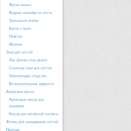
Жатая фольга
Водные наклейки на ногти
Зеркальная втирка
Битое стекло
Пайетки
Меланж
Лаки для ногтей
Лак Jerden гель-эффект
Сахарные лаки для ногтей
Укрепляющие средства
Вспомогательные жидкости
Акриловая краска
Акриловые краски для
маникюра
Краски для китайской росписи
Формы для наращивания ногтей
Пилочки