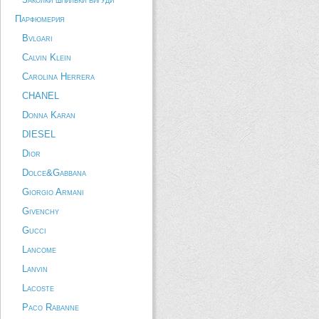
Парфюмерия
Bvlgari
Calvin Klein
Carolina Herrera
CHANEL
Donna Karan
DIESEL
Dior
Dolce&Gabbana
Giorgio Armani
Givenchy
Gucci
Lancome
Lanvin
Lacoste
Paco Rabanne