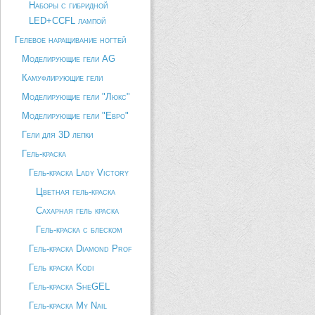
Наборы с гибридной
LED+CCFL лампой
Гелевое наращивание ногтей
Моделирующие гели AG
Камуфлирующие гели
Моделирующие гели "Люкс"
Моделирующие гели "Евро"
Гели для 3D лепки
Гель-краска
Гель-краска Lady Victory
Цветная гель-краска
Сахарная гель краска
Гель-краска с блеском
Гель-краска Diamond Prof
Гель краска Kodi
Гель-краска SheGEL
Гель-краска My Nail