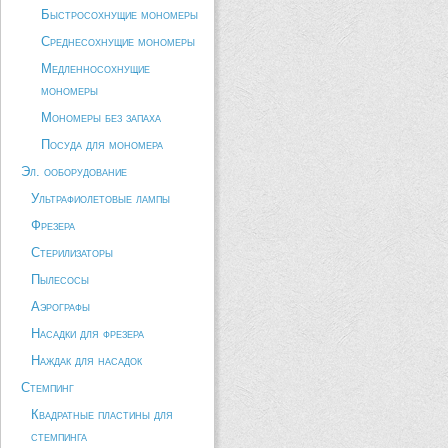
Быстросохнущие мономеры
Среднесохнущие мономеры
Медленносохнущие
мономеры
Мономеры без запаха
Посуда для мономера
Эл. ооборудование
Ультрафиолетовые лампы
Фрезера
Стерилизаторы
Пылесосы
Аэрографы
Насадки для фрезера
Наждак для насадок
Стемпинг
Квадратные пластины для
стемпинга