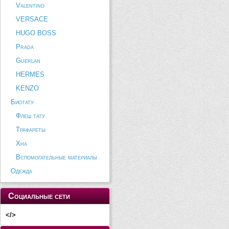
Valentino
VERSACE
HUGO BOSS
Prada
Guerlan
HERMES
KENZO
Биотату
Флеш тату
Трафареты
Хна
Вспомогательные материалы
Одежда
Социальные сети
</>