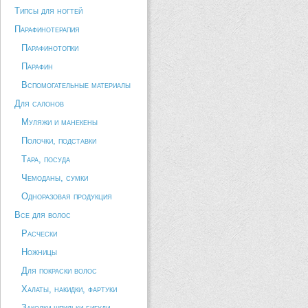
Типсы для ногтей
Парафинотерапия
Парафинотопки
Парафин
Вспомогательные материалы
Для салонов
Муляжи и манекены
Полочки, подставки
Тара, посуда
Чемоданы, сумки
Одноразовая продукция
Все для волос
Расчески
Ножницы
Для покраски волос
Халаты, накидки, фартуки
Заколки шпильки бигуди