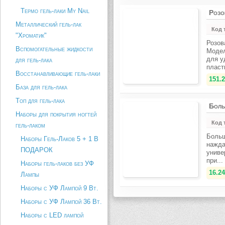
Термо гель-лаки My Nail
Розо
Металлический гель-лак
Код 
"Хроматик"
Розов
Вспомогательные жидкости
Модел
для у
для гель-лака
пласт
Восстанавливающие гель-лаки
151.2
База для гель-лака
Топ для гель-лака
Боль
Наборы для покрытия ногтей
Код 
гель-лаком
Больш
Наборы Гель-Лаков 5 + 1 В
нажда
ПОДАРОК
униве
при...
Наборы гель-лаков без УФ
16.24
Лампы
Наборы с УФ Лампой 9 Вт.
Наборы с УФ Лампой 36 Вт.
Наборы с LED лампой