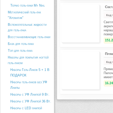
Термо гель-лаки My Nail
Свет
Металлический гель-лак
Код 
"Хроматик"
Светл
Вспомогательные жидкости
акрил
для гель-лака
наращ
повер
Восстанавливающие гель-лаки
151.2
База для гель-лака
Топ для гель-лака
Прям
Наборы для покрытия ногтей
Код 
гель-лаком
Пряма
Наборы Гель-Лаков 5 + 1 В
Пилоч
ПОДАРОК
имеет
Наборы гель-лаков без УФ
16.24
Лампы
Наборы с УФ Лампой 9 Вт.
Наборы с УФ Лампой 36 Вт.
Наборы с LED лампой