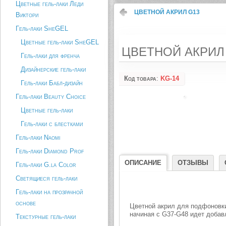
Цветные гель-лаки Леди
ЦВЕТНОЙ АКРИЛ G13
Виктори
Гель-лаки SheGEL
Цветные гель-лаки SheGEL
ЦВЕТНОЙ АКРИЛ
Гель-лаки для френча
Дизайнерские гель-лаки
Код товара
:
KG-14
Гель-лаки Бабл-дизайн
Гель-лаки Beauty Choice
Цветные гель-лаки
Гель-лаки с блестками
Гель-лаки Naomi
Гель-лаки Diamond Prof
ОПИСАНИЕ
ОТЗЫВЫ
Гель-лаки G.la Color
Светящиеся гель-лаки
Гель-лаки на прозрачной
основе
Цветной акрил для подфоновки
начиная с G37-G48 идет добав
Текстурные гель-лаки