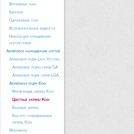
Витражные гели
Биогели
Однофазные гели
Вспомогательные жидкости
Наборы для наращивания
ногтей гелем
Акриловое наращивание ногтей
Акриловая пудра Lady Victory
Акриловые пудры серии GA
Акриловая пудра серии LGA
Акриловая пудра Kodi
Матирующие акрилы Kodi
Цветные акрилы Kodi
Базовые акрилы
Быстро- отвердеваемые
акрилы Kodi
Мономеры