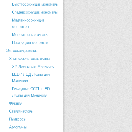
Быстросохнущие мономеры
Среднесохнущие мономеры
Медленносохнущие
мономеры
Мономеры без запаха
Посуда для мономера
Эл. ооборудование
Ультрафиолетовые лампы
УФ Лампы для Маникюра
LED / ЛЕД Лампы для
Маникюра
Гибридные CCFL+LED
Лампы для Маникюра
Фрезера
Стерилизаторы
Пылесосы
Аэрографы