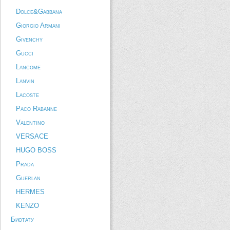
Dolce&Gabbana
Giorgio Armani
Givenchy
Gucci
Lancome
Lanvin
Lacoste
Paco Rabanne
Valentino
VERSACE
HUGO BOSS
Prada
Guerlan
HERMES
KENZO
Биотату