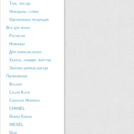
Тара, посуда
Чемоданы, сумки
Одноразовая продукция
Все для волос
Расчески
Ножницы
Для покраски волос
Халаты, накидки, фартуки
Заколки шпильки бигуди
Парфюмерия
Bvlgari
Calvin Klein
Carolina Herrera
CHANEL
Donna Karan
DIESEL
Dior