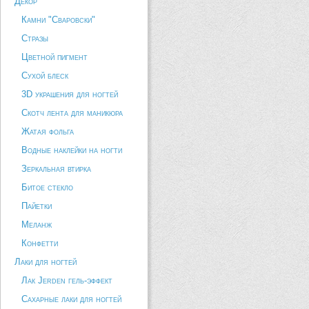
Декор
Камни "Сваровски"
Стразы
Цветной пигмент
Сухой блеск
3D украшения для ногтей
Скотч лента для маникюра
Жатая фольга
Водные наклейки на ногти
Зеркальная втирка
Битое стекло
Пайетки
Меланж
Конфетти
Лаки для ногтей
Лак Jerden гель-эффект
Сахарные лаки для ногтей