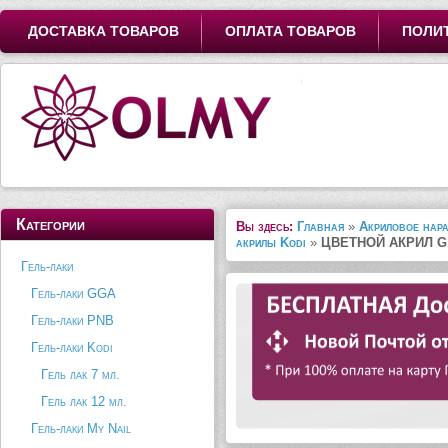
ДОСТАВКА ТОВАРОВ
ОПЛАТА ТОВАРОВ
ПОЛИ
Категории
Вы здесь:
Главная
»
Акриловое нар
акрилы Kodi
»
ЦВЕТНОЙ АКРИЛ G
Гель-лаки
Гель-лаки GGA
Гель-лаки PNB
Гель-лаки Kodi
Гель лак 7 мл.
Гель лак 12 мл.
Гель-лаки My Nail