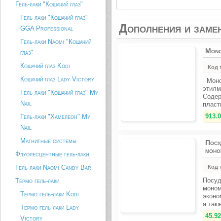
Гель-лаки "Кошачий глаз"
Гель-лаки "Кошачий глаз"
Дополнения и заме
GGA Professional
Гель-лаки Naomi "Кошачий
Mono
глаз"
Кошачий глаз Kodi
Код 
Кошачий глаз Lady Victory
Моно
этилм
Гель лаки "Кошачий глаз" My
Содер
Nail
пласт
913.0
Гель-лаки "Хамелеон" My
Nail
Магнитные системы
Посу
моно
Флуоресцентные гель-лаки
Гель-лаки Naomi Candy Bar
Код 
Посуд
Термо гель-лаки
моном
Термо гель-лаки Kodi
эконо
а так
Термо гель-лаки Lady
45.92
Victory