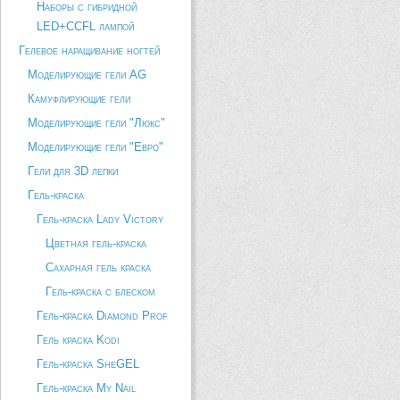
Наборы с гибридной
LED+CCFL лампой
Гелевое наращивание ногтей
Моделирующие гели AG
Камуфлирующие гели
Моделирующие гели "Люкс"
Моделирующие гели "Евро"
Гели для 3D лепки
Гель-краска
Гель-краска Lady Victory
Цветная гель-краска
Сахарная гель краска
Гель-краска с блеском
Гель-краска Diamond Prof
Гель краска Kodi
Гель-краска SheGEL
Гель-краска My Nail