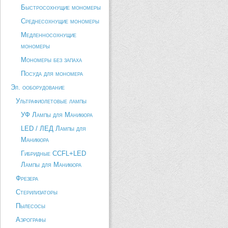
Быстросохнущие мономеры
Среднесохнущие мономеры
Медленносохнущие
мономеры
Мономеры без запаха
Посуда для мономера
Эл. ооборудование
Ультрафиолетовые лампы
УФ Лампы для Маникюра
LED / ЛЕД Лампы для
Маникюра
Гибридные CCFL+LED
Лампы для Маникюра
Фрезера
Стерилизаторы
Пылесосы
Аэрографы