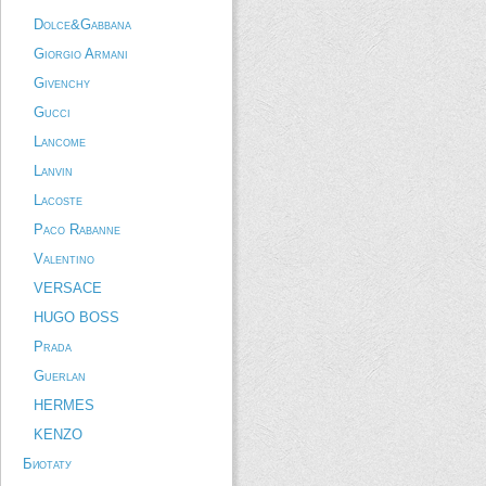
Dolce&Gabbana
Giorgio Armani
Givenchy
Gucci
Lancome
Lanvin
Lacoste
Paco Rabanne
Valentino
VERSACE
HUGO BOSS
Prada
Guerlan
HERMES
KENZO
Биотату