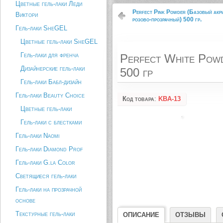
Цветные гель-лаки Леди
Perfect Pink Powder (Базовый акр
Виктори
розово-прозрачный) 500 гр.
Гель-лаки SheGEL
Цветные гель-лаки SheGEL
Гель-лаки для френча
Perfect White Powd
Дизайнерские гель-лаки
500 гр
Гель-лаки Бабл-дизайн
Гель-лаки Beauty Choice
Код товара
:
KBA-13
Цветные гель-лаки
Гель-лаки с блестками
Гель-лаки Naomi
Гель-лаки Diamond Prof
Гель-лаки G.la Color
Светящиеся гель-лаки
Гель-лаки на прозрачной
основе
Текстурные гель-лаки
ОПИСАНИЕ
ОТЗЫВЫ