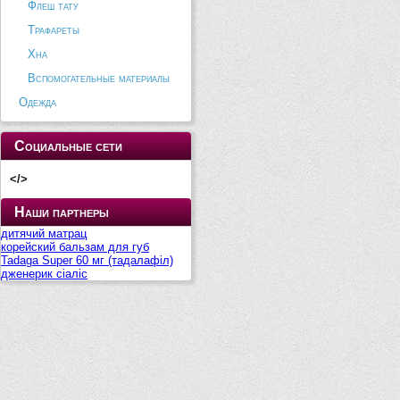
Флеш тату
Трафареты
Хна
Вспомогательные материалы
Одежда
Социальные сети
</>
Наши партнеры
дитячий матрац
корейский бальзам для губ
Tadaga Super 60 мг (тадалафіл)
дженерик сіаліс