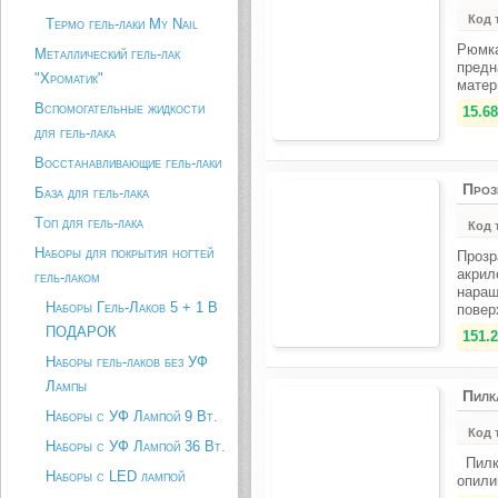
Код 
Термо гель-лаки My Nail
Рюмка
Металлический гель-лак
предн
"Хроматик"
матер
Вспомогательные жидкости
15.68
для гель-лака
Восстанавливающие гель-лаки
Проз
База для гель-лака
Топ для гель-лака
Код 
Наборы для покрытия ногтей
Прозр
акрил
гель-лаком
наращ
Наборы Гель-Лаков 5 + 1 В
повер
ПОДАРОК
151.2
Наборы гель-лаков без УФ
Лампы
Пилк
Наборы с УФ Лампой 9 Вт.
Код 
Наборы с УФ Лампой 36 Вт.
Пилка
Наборы с LED лампой
опили