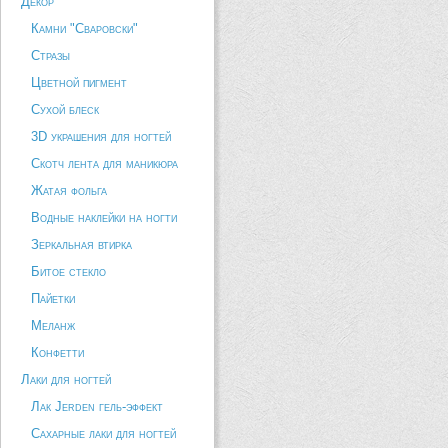
Декор
Камни "Сваровски"
Стразы
Цветной пигмент
Сухой блеск
3D украшения для ногтей
Скотч лента для маникюра
Жатая фольга
Водные наклейки на ногти
Зеркальная втирка
Битое стекло
Пайетки
Меланж
Конфетти
Лаки для ногтей
Лак Jerden гель-эффект
Сахарные лаки для ногтей