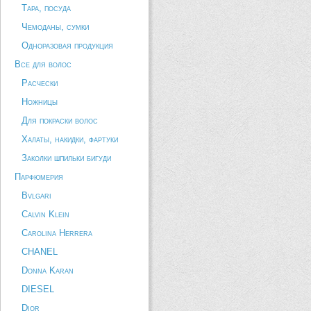
Тара, посуда
Чемоданы, сумки
Одноразовая продукция
Все для волос
Расчески
Ножницы
Для покраски волос
Халаты, накидки, фартуки
Заколки шпильки бигуди
Парфюмерия
Bvlgari
Calvin Klein
Carolina Herrera
CHANEL
Donna Karan
DIESEL
Dior