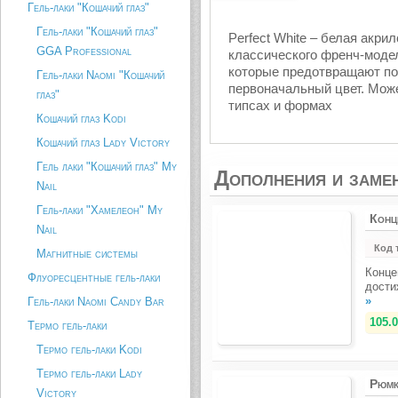
Гель-лаки "Кошачий глаз"
Гель-лаки "Кошачий глаз"
Perfect White – белая акр
GGA Professional
классического френч-моде
которые предотвращают по
Гель-лаки Naomi "Кошачий
первоначальный цвет. Мож
глаз"
типсах и формах
Кошачий глаз Kodi
Кошачий глаз Lady Victory
Гель лаки "Кошачий глаз" My
Дополнения и заме
Nail
Гель-лаки "Хамелеон" My
Конц
Nail
Код 
Магнитные системы
Конце
Флуоресцентные гель-лаки
дости
»
Гель-лаки Naomi Candy Bar
105.0
Термо гель-лаки
Термо гель-лаки Kodi
Термо гель-лаки Lady
Рюмк
Victory