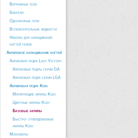
Витражные гели
Биогели
Однофазные гели
Вспомогательные жидкости
Наборы для наращивания
ногтей гелем
Акриловое наращивание ногтей
Акриловая пудра Lady Victory
Акриловые пудры серии GA
Акриловая пудра серии LGA
Акриловая пудра Kodi
Матирующие акрилы Kodi
Цветные акрилы Kodi
Базовые акрилы
Быстро- отвердеваемые
акрилы Kodi
Мономеры