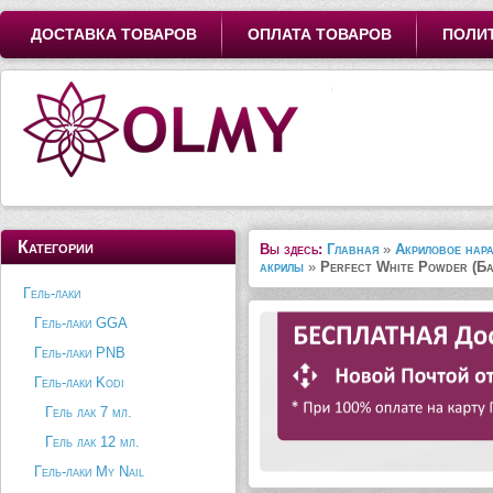
ДОСТАВКА ТОВАРОВ
ОПЛАТА ТОВАРОВ
ПОЛИ
Категории
Вы здесь:
Главная
»
Акриловое нар
акрилы
»
Perfect White Powder (Ба
Гель-лаки
Гель-лаки GGA
Гель-лаки PNB
Гель-лаки Kodi
Гель лак 7 мл.
Гель лак 12 мл.
Гель-лаки My Nail