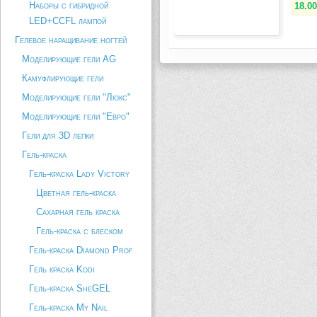
Наборы с гибридной
18.00
LED+CCFL лампой
Гелевое наращивание ногтей
Моделирующие гели AG
Камуфлирующие гели
Моделирующие гели "Люкс"
Моделирующие гели "Евро"
Гели для 3D лепки
Гель-краска
Гель-краска Lady Victory
Цветная гель-краска
Сахарная гель краска
Гель-краска с блеском
Гель-краска Diamond Prof
Гель краска Kodi
Гель-краска SheGEL
Гель-краска My Nail