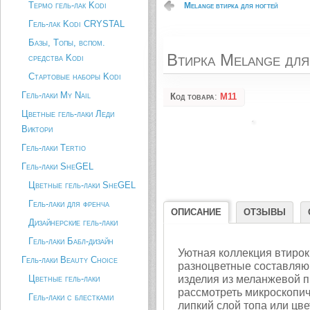
Термо гель-лак Kodi
Melange втирка для ногтей
Гель-лак Kodi CRYSTAL
Базы, Топы, вспом.
Втирка Melange для
средства Kodi
Стартовые наборы Kodi
Гель-лаки My Nail
Код товара
:
M11
Цветные гель-лаки Леди
Виктори
Гель-лаки Tertio
Гель-лаки SheGEL
Цветные гель-лаки SheGEL
Гель-лаки для френча
ОПИСАНИЕ
ОТЗЫВЫ
Дизайнерские гель-лаки
Гель-лаки Бабл-дизайн
Уютная коллекция втирок
Гель-лаки Beauty Choice
разноцветные составля
Цветные гель-лаки
изделия из меланжевой 
рассмотреть микроскопич
Гель-лаки с блестками
липкий слой топа или цв