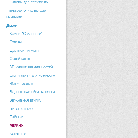
Наборы для стемпинга
Переводная фольга для
маникюра
Декор
Камни "Сваровски"
Стразы
Цветной пигмент
Сухой блеск
3D украшения для ногтей
Скотч лента для маникюра
Жатая фольга
Водные наклейки на ногти
Зеркальная втирка
Битое стекло
Пайетки
Меланж
Конфетти