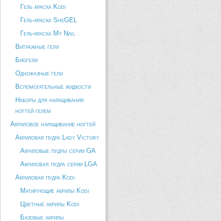
Гель краска Kodi
Гель-краска SheGEL
Гель-краска My Nail
Витражные гели
Биогели
Однофазные гели
Вспомогательные жидкости
Наборы для наращивания
ногтей гелем
Акриловое наращивание ногтей
Акриловая пудра Lady Victory
Акриловые пудры серии GA
Акриловая пудра серии LGA
Акриловая пудра Kodi
Матирующие акрилы Kodi
Цветные акрилы Kodi
Базовые акрилы