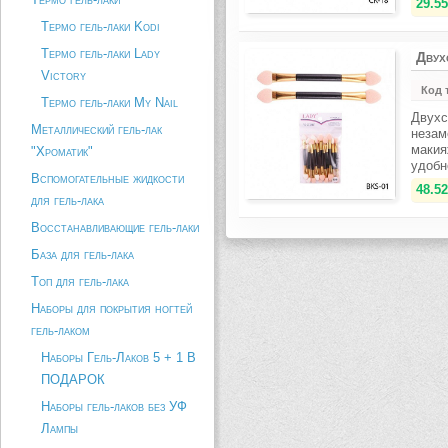
29.55
Термо гель-лаки Kodi
Термо гель-лаки Lady
Двух
Victory
Код 
Термо гель-лаки My Nail
Двухс
Металлический гель-лак
незам
макия
"Хроматик"
удобн
Вспомогательные жидкости
48.52
для гель-лака
Восстанавливающие гель-лаки
База для гель-лака
Топ для гель-лака
Наборы для покрытия ногтей
гель-лаком
Наборы Гель-Лаков 5 + 1 В
ПОДАРОК
Наборы гель-лаков без УФ
Лампы