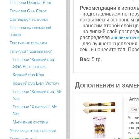
Гель-лаки Diamond Prof
Рекомендации к испол
Гель-лаки G.la Color
- подготавливаем ногтев
Светящиеся гель-лаки
покрытием и основным ц
- наносим второй слой ц
Гель-лаки на прозрачной
- на липкий слой распре
основе
распределяя
аппликаторо
Текстурные гель-лаки
- для лучшего сцепления
сек., и нанесите топ. П
Гель-лаки "Кошачий глаз"
Вес:
5 гр.
Гель-лаки "Кошачий глаз"
GGA Professional
Кошачий глаз Kodi
Дополнения и заме
Кошачий глаз Lady Victory
Гель лаки "Кошачий глаз" My
Nail
Аппл
Гель-лаки "Хамелеон" My
Код 
Nail
Аппли
Магнитные системы
помощ
расту
Флуоресцентные гель-лаки
маски
Термо гель-лаки