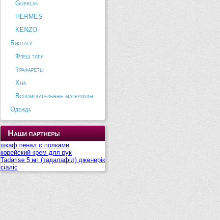
Guerlan
HERMES
KENZO
Биотату
Флеш тату
Трафареты
Хна
Вспомогательные материалы
Одежда
Наши партнеры
шкаф пенал с полками
корейский крем для рук
Tadarise 5 мг (тадалафіл) дженерік
сіаліс