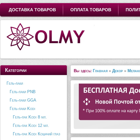
ДОСТАВКА ТОВАРОВ
ОПЛАТА ТОВАРОВ
ПОЛИ
Категории
Вы здесь:
Главная
»
Декор
»
Мелан
Гель-лаки
Гель-лаки PNB
Гель-лаки GGA
Гель-лаки Kodi
Гель-лак Kodi 8 мл.
Гель-лак Kodi 12 мл.
Гель-лак Kodi Кошачий глаз