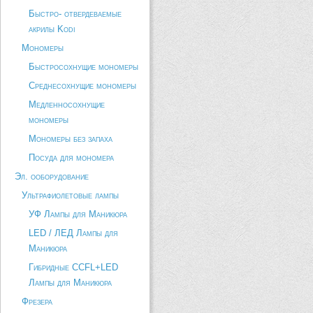
Быстро- отвердеваемые
акрилы Kodi
Мономеры
Быстросохнущие мономеры
Среднесохнущие мономеры
Медленносохнущие
мономеры
Мономеры без запаха
Посуда для мономера
Эл. ооборудование
Ультрафиолетовые лампы
УФ Лампы для Маникюра
LED / ЛЕД Лампы для
Маникюра
Гибридные CCFL+LED
Лампы для Маникюра
Фрезера